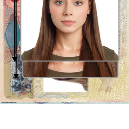
para la Green Card
Los solicitantes de la Green Card deben presentar una foto de
pasaporte digital al solicitar en línea.
Para tu entrevista de Green Card, deberás llevar fotos físicas en
cambio. La cantidad de copias que presentes depende de tu
formulario de solicitud y ubicación: puede ser desde una (si solicitas
desde fuera de los EE. UU.) hasta ocho fotos (si solicitas como
ciudadano no estadounidense dentro del territorio de los EE. UU.).
Descubre más detalles sobre cuántas fotos necesitas para una
solicitud de Green Card.
Los detalles finos: Especificaciones de la
foto para la Green Card
Una foto para la Green Card es la misma que una foto de pasaporte
de los EE. UU. Sin embargo, tus fotos para la Green Card deben
reflejar tu apariencia actual, por lo que es mejor que las tomes justo
antes de solicitar el documento. Aquí puedes aprender una lista
completa de los requisitos.
Color: Las fotos deben ser a color