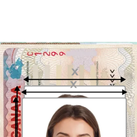
Programa de Visas de Diversidad (DV) de
los EE. UU.
El Programa de Visas de Diversidad (DV) de los EE. UU. permite a
los inmigrantes establecerse, convertirse en residentes permanentes
de los EE. UU. y trabajar legalmente en cualquier parte de los
Estados Unidos.
Como parte del proceso de solicitud, el Servicio de Ciudadanía e
Inmigración de los Estados Unidos (USCIS) exige que aquellos que
son elegibles para una Green Card presenten una fotografía
biométrica que cumpla con los requisitos oficiales.
Aquí, recibirás toda la información que necesitas sobre tu foto para
la Green Card, desde los requisitos de tamaño hasta la vestimenta
permitida.
Además, obtendrás consejos sobre cómo posar, dónde ir para
tomarte la fotografía, o cómo asegurarte de cumplir con los
requisitos de la foto desde tu casa en solo unos pocos clics.
Comprensión de los requisitos de la foto