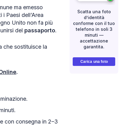
comune ma emesso
Scatta una foto
i i Paesi dell’Area
d’identità
Regno Unito non fa più
conforme con il tuo
telefono in soli 3
unirsi del
passaporto
.
minuti —
accettazione
a che sostituisce la
garantita.
Carica una foto
Online
.
luminazione.
minuti.
mpe con consegna in 2–3