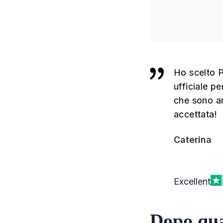
Ho scelto P
ufficiale pe
che sono ar
accettata!
Caterina
Excellent
Dopo qua