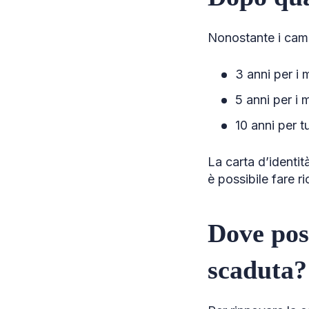
Nonostante i cambi
3 anni per i m
5 anni per i 
10 anni per tu
La carta d’identi
è possibile fare r
Dove pos
scaduta