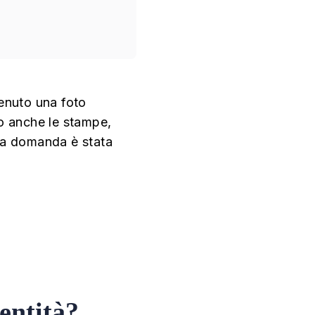
tenuto una foto
ato anche le stampe,
 la domanda è stata
dentità?