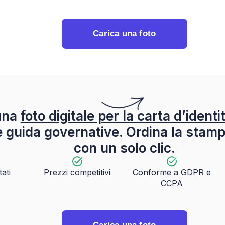
Carica una foto
una
foto digitale per la carta d’identi
ee guida governative. Ordina la stam
con un solo clic.
tati
Prezzi competitivi
Conforme a GDPR e
CCPA