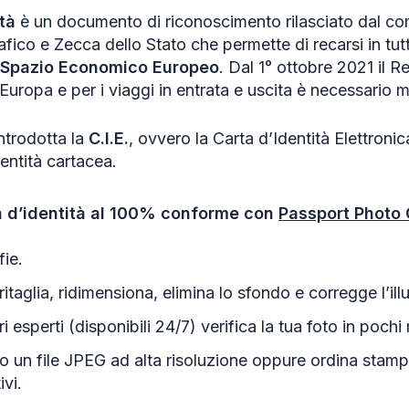
tà
è un documento di riconoscimento rilasciato dal 
rafico e Zecca dello Stato che permette di recarsi in tutt
Spazio Economico Europeo
. Dal 1° ottobre 2021 il 
Europa e per i viaggi in entrata e uscita è necessario m
ntrodotta la
C.I.E.
, ovvero la Carta d’Identità Elettronic
dentità cartacea.
ta d’identità al 100% conforme con
Passport Photo 
fie.
ritaglia, ridimensiona, elimina lo sfondo e corregge l’il
i esperti (disponibili 24/7) verifica la tua foto in pochi 
to un file JPEG ad alta risoluzione oppure ordina sta
ivi.