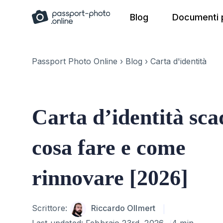
Skip
Blog
Documenti p
to
content
Passport Photo Online
›
Blog
›
Carta d'identità
Carta d’identità sca
cosa fare e come
rinnovare [2026]
Author
Scrittore:
Riccardo Ollmert
Last updated:
Febbraio 23rd, 2026
4 min