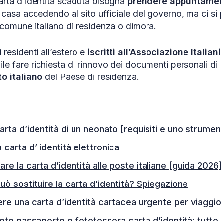
carta d’identità scaduta bisogna
prendere appuntame
sa accedendo al sito ufficiale del governo, ma ci si
comune italiano di residenza o dimora.
i residenti all’estero e
iscritti all’Associazione Italian
bile fare richiesta di rinnovo dei documenti personali 
o italiano
del Paese di residenza.
arta d’identità di un neonato [requisiti e uno strumen
 carta d’ identità elettronica
re la carta d’identità alle poste italiane [guida 2026
uò sostituire la carta d’identità? Spiegazione
e una carta d’identità cartacea urgente per viaggio
oto passaporto e fototessera carta d’identità: tutto