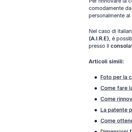
Per rinnovare la 
comodamente da ca
personalmente al 
Nel caso di italian
(A.I.R.E)
, è possi
presso il
consolat
Articoli simili:
Foto per la c
Come fare la
Come rinnova
La patente p
Come ottener
Dimensioni f