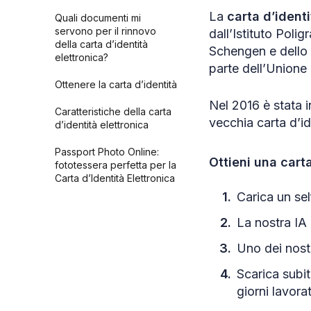
La
carta d’identi
Quali documenti mi
servono per il rinnovo
dall’Istituto Polig
della carta d’identità
Schengen e dello
elettronica?
parte dell’Unione 
Ottenere la carta d’identità
Nel 2016 è stata i
Caratteristiche della carta
vecchia carta d’i
d’identità elettronica
Passport Photo Online:
Ottieni una car
fototessera perfetta per la
Carta d’Identità Elettronica
Carica un sel
Fonti
La nostra IA 
Uno dei nostr
Scarica subi
giorni lavorat