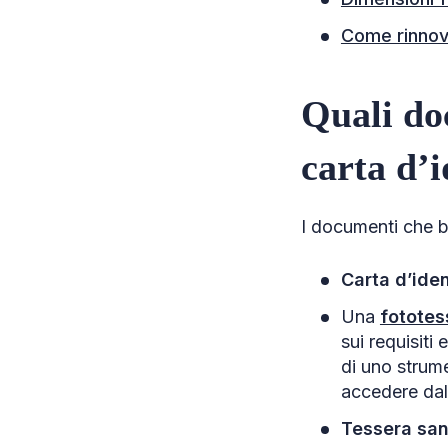
Come rinnova
Quali do
carta d’i
I documenti che b
Carta d’ide
Una
fototes
sui requisiti
di uno strume
accedere dal 
Tessera san