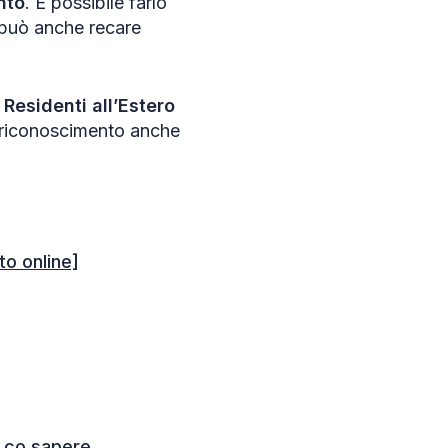
nto
. È possibile farlo
 può anche recare
i Residenti all’Estero
di riconoscimento anche
to online]
]
, co sapere