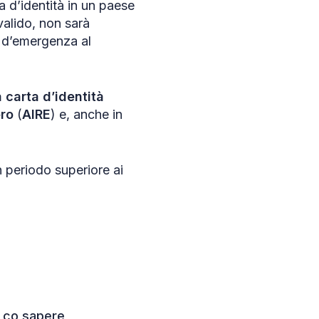
ta d’identità in un paese
valido, non sarà
o d’emergenza al
 carta d’identità
ero
(
AIRE
) e, anche in
un periodo superiore ai
]
, co sapere