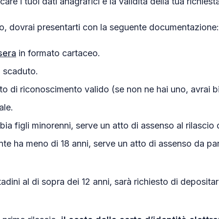
care i tuoi dati anagrafici e la validità della tua richiest
ito, dovrai presentarti con la seguente documentazione:
sera
in formato cartaceo.
 scaduto.
 di riconoscimento valido (se non ne hai uno, avrai bi
ale.
bia figli minorenni, serve un atto di assenso al rilascio d
ente ha meno di 18 anni, serve un atto di assenso da par
cittadini al di sopra dei 12 anni, sarà richiesto di deposit