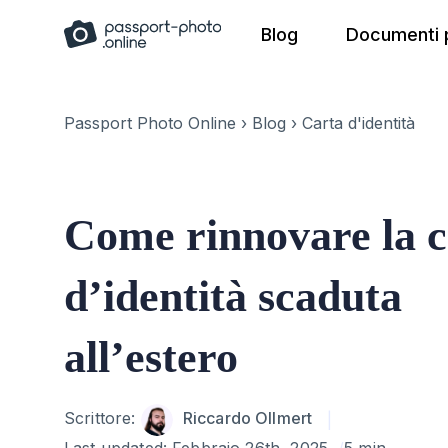
Skip
Blog
Documenti p
to
content
Passport Photo Online
›
Blog
›
Carta d'identità
Come rinnovare la c
d’identità scaduta
all’estero
Author
Scrittore:
Riccardo Ollmert
Last updated:
Febbraio 26th, 2025
5 min