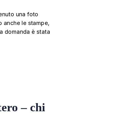
tenuto una foto
ato anche le stampe,
 la domanda è stata
tero – chi