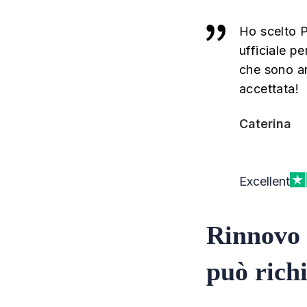
Ho scelto P
ufficiale pe
che sono ar
accettata!
Caterina
Excellent
Rinnovo d
può rich