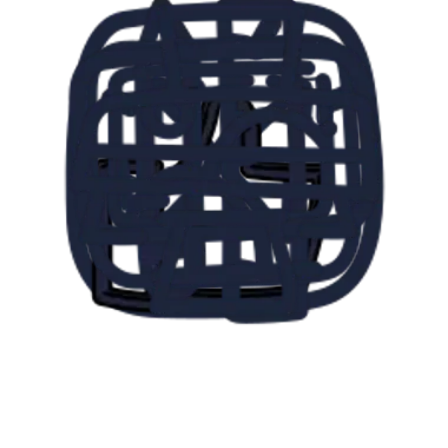
Απόλαυσε τη φωτογραφία σου
Κατέβασε την ψηφιακή φωτογραφία σου στιγμιαία ή παράλαβε τις
εκτυπώσεις στην πόρτα σου δωρεάν!
Last update
:
4/2/2024
Written by
Vule Petrovic
Reviewed by
Matt Janowski