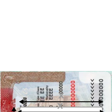
Disfruta tu foto
Descarga tu foto digital al instante o recibe tus copias impresas en la
puerta de tu casa, ¡gratis!
Última actualización
:
22-12-2023
Escrito por
Alejandro Martin Gallardo
Foto carnet para la visa para Unión
Europea