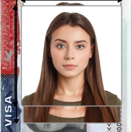
Foto para visado
es uno de los elementos más importantes durante
la solicitud de visa. La foto carnet debe ser impresa en papel
fotográfico de alta calidad y en color.
Las fotografías de las visas
difieren principalmente en dimensiones
. Algunos países sólo
permiten un formato de foto específico, otros ofrecen varias
posibilidades. El tamaño de la foto de la visa rusa debe ser de 35 x
45 mm, mientras que, por ejemplo, la fotografía del visado
estadounidense debe tener las dimensiones de 2 * 2 pulgadas. La
fotografía para el visado schengen debe tener las medidas de 35x45
mm (3,5 x 4,5 cm).
Los requisitos actuales para una foto de visado para Unión Europea
coinciden en su mayoría con las directrices estándar de fotos
biométricas:
Requisitos de la foto carnet para la visa
schengen
Expresión facial neutra
La boca debe estar cerrada
No se deben usar gafas, joyas y otros artículos
La imagen debe tener un contraste balanceado, nitidez y