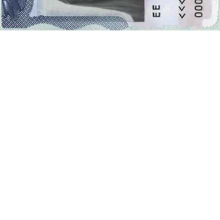
relámpago
La foto debe ser tomada sobre un fondo liso y uniforme
Los dos ojos deben estar abiertos
La anchura de la foto es 35 mm (Equivalente a 3,5 cm) y la
altura es 45 mm (Equivalente a 4,5 cm)
Solicitud de visa para Unión Europea
Cada país declara sus propios requisitos con respecto a la foto de la
visa. China espera que la foto de la visa tenga dimensiones de 33x48
mm, los EE.UU. de 2x2 pulgadas, y por ejemplo la mayoría de los
países de Europa siguen las dimensiones de la foto de 35x45 mm.
Una vez que elijas una visa específico foto,
nuestro generador de
fotos para visas
ajustará tu foto (de acuerdo con los requisitos).
Te animamos a
visitar embajada de Unión Europea en Santiago
,
o su página web, antes del viaje para familiarizarse con la nueva
información para turistas e inmigrantes.
Fuentes:
https://home-affairs.ec.europa.eu/policies/schengen-borders-and-
visa_en
https://home-affairs.ec.europa.eu/policies/schengen-borders-and-
visa/visa-policy_en