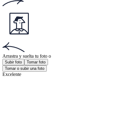
Documentos populares
Documentos populares
Foto documento chileno
Foto licencia conducir
Foto 30x40 mm
¡Obtén la aplicación!
Consigue la aplicación gratuita para iOS o Android.
¡Obtén la aplicación!
Consigue la aplicación gratuita para iOS o Android.