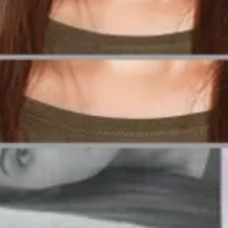
 Urmăriți ghidul nostru pentru a respecta toate condițiile.
ca aceasta să fie verificată de un expert pentru a asigura o conformitate