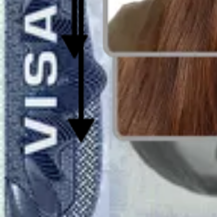
Realizați sau încărcați o fotografie
Realizați o fotografie sau încărcați una din galeria dumneavoastră foto.
Verificați-vă fotografia
Lăsați IA să vă ajusteze fotografia. Comandați-vă fotografia și cereți 