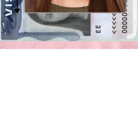
eliminación de fondo
se encargará de ello y obtendrás una
fotografía en el listo fondo brillante. Pronto, también habrá una
opción de escoger un color de fondo específico. Si lo necesita ahora,
por favor contáctenos en support@passport-photo.online.
30 x 40 mm - Equivalentes de la fotografía
Los equivalentes de la foto con el tamaño de 30 por 40 milímetros
son:
3 x 4 centímetros fotografía
(es decir la foto con la anchura
de 3 centímetros y altura de 4 centímetros)
1,18 x 1,57 pulgadas fotografía
(es decir la foto con la
anchura de 1,18 pulgadas y altura de 1,57 pulgadas)
Proporciones de la versión digital de la foto de 30
por 40 milímetros
En el caso de fotos sólo en la versión electrónica es fundamental
mantener las proporciones correctas, es decir,
la relación entre la
anchura de 30 30x40 mm y la altura de 40 milímetros
.
Dependiendo de la resolución (dpi) de la impresión, estas son
considerablemente diferentes en términos de
tamaños expresados
en píxeles (px)
. E.g., estas pueden ser las dimensiones: