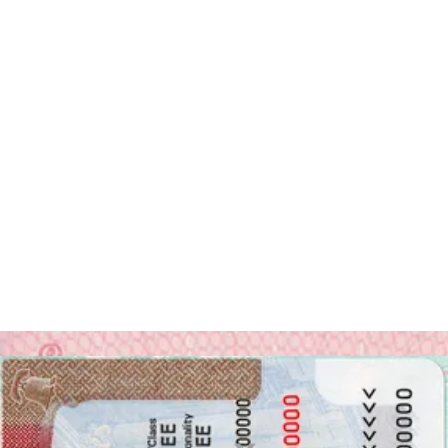
Disfruta tu foto
Descarga tu foto digital al instante o recibe tus copias impresas en la
puerta de tu casa, ¡gratis!
Última actualización
:
22-12-2023
Escrito por
Alejandro Martin Gallardo
Acerca de la foto 30 x 40 milímetros
Los requisitos para las fotos para documentos
pueden variar,
especialmente en términos de tamaño y encuadramiento. Si quiere