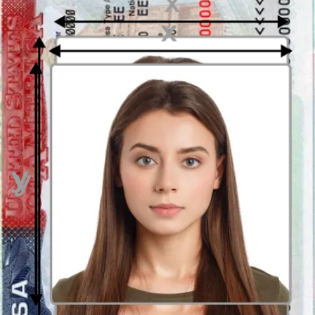
una fotografía profesional que sea válida para diferentes
documentos, generalmente la mejor solución es seleccionar una
foto
universal
con dimensiones preestablecidas. E.g., para un formato:
30 x 40 milímetros
- pues
3 por 4 cm
puede usar
la herramienta
de recorte
disponible en nuestra página web. En unos segundos
adaptaremos su foto a los requisitos del ayuntamiento. Gracias a este
procedimiento simple, ahorrará tiempo y dinero en la búsqueda de
un estudio de fotografía que saque una foto profesional para un
documento en el formato que desee. No siempre en un estudio
fotográfico existe la posibilidad|opción) de imprimir fotografías con
dimensiones de 30 x 40 30x40 mm o 3 x 4 cm, por eso, utlizar
foto
creador
con
opción de encuadre automático
puede ser la mejor
solución.
El fondo de la fotografía de 30 x 40 milímetros (3
por 4 centímetros)
Normalmente una foto para documentos debe tener el fondo
uniforme. El color de fondo en sí puede variar dependiendo de la
solicitud (documento de aplicación). A menudo se requiere un fondo
brillante, blanco (#ffffffffff) o gris claro (por ejemplo #fafafa), pero,
puede haber un particular requisito de fondo de azul - #1250fa. Con
foto editor de passport-photo.online
puede preparar un
foto con
un fondo brillante uniforme
. Simplemente sube cualquier
fotografía al formulario de arriba y nuestra
Herramienta de