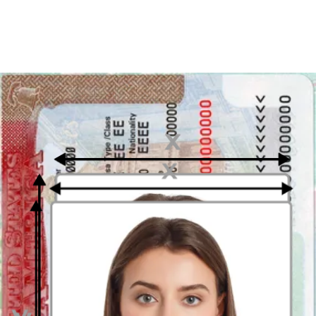
Disfruta tu foto
Descarga tu foto digital al instante o recibe tus copias impresas en la
puerta de tu casa, ¡gratis!
Última actualización
:
22/12/2023
Escrito por
Alejandro Martin Gallardo
Acerca de la foto 2 x 2 pulgadas
Los requisitos para las fotografías para documentos
son
considerablemente variados, sobre todo en cuanto a tamaño y
encuadramiento. Si quiere una foto profesional que sea válida para