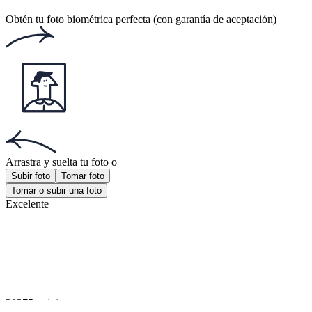
Este sitio web utiliza
cookies
Documentos populares
Documentos populares
Foto cédula colombiana
Foto 30x40 mm
Foto visa americana
¡Obtén la aplicación!
Consigue la aplicación gratuita para iOS o Android.
¡Obtén la aplicación!
Consigue la aplicación gratuita para iOS o Android.