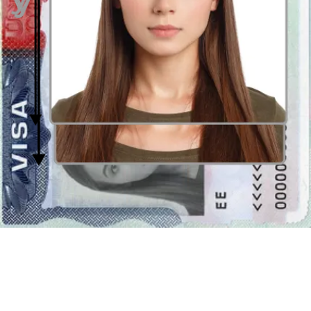
diferentes documentos, a menudo la solución más fácil es elegir una
foto universal
con dimensiones preestablecidas. E.g., para un
formato dado:
2 x 2 pulgadas
- es decir
51 por 51 milímetros
puede utilizar
la herramienta de recorte
disponible en nuestra
página. En breve adaptaremos su fotografía a los requisitos del
documento. Gracias a este procedimiento simple, ahorrará dinero y
tiempo en buscar un fotógrafo que tome una foto profesional para un
documento en el formato que quiera. No siempre en un estudio
fotográfico existe la posibilidad|opción) de imprimir fotos con
dimensiones de 2 x 2 2x2 pulgadas o 51 x 51 mm, por lo tanto, usar
herramienta de recorte de fotos
con
opción de encuadre
automático
puede ser la solución más fácil.
El fondo de la foto de 2 x 2 pulgadas (51 por 51
milímetros)
Generalmente una foto para documentos debería tener el fondo
uniforme. El color de fondo en sí puede variar dependiendo de la
solicitud específica (documento de aplicación). Normalmente se
requiere un fondo brillante, blanco (#ffffffffff) o gris claro (e.g.
#f5f5f5), no obstante, puede haber un particular requisito de fondo
de rojo - #fa1212. Con
foto creador de passport-photo.online
puede preparar un
fotografía con un fondo brillante uniforme
.
Sólo sube cualquier fotografía al formulario de arriba y nuestra