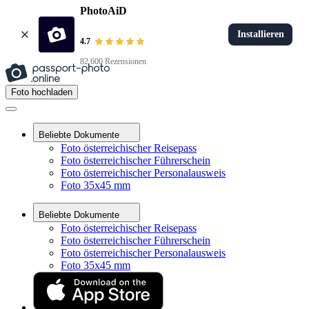
PhotoAiD
Installieren
4.7
82.600 Rezensionen
Foto hochladen
Beliebte Dokumente
Foto österreichischer Reisepass
Foto österreichischer Führerschein
Foto österreichischer Personalausweis
Foto 35x45 mm
Beliebte Dokumente
Foto österreichischer Reisepass
Foto österreichischer Führerschein
Foto österreichischer Personalausweis
Foto 35x45 mm