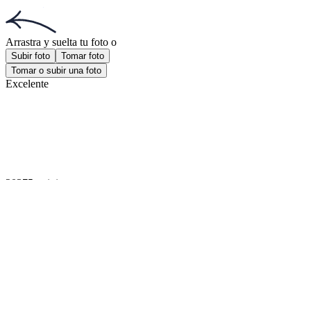
Foto visa americana
Foto 30x40 mm
¡Obtén la aplicación!
Consigue la aplicación gratuita para iOS o Android.
¡Obtén la aplicación!
Consigue la aplicación gratuita para iOS o Android.
Passport Photo Online
Desarrollado por PhotoAiD®
Política de privacidad