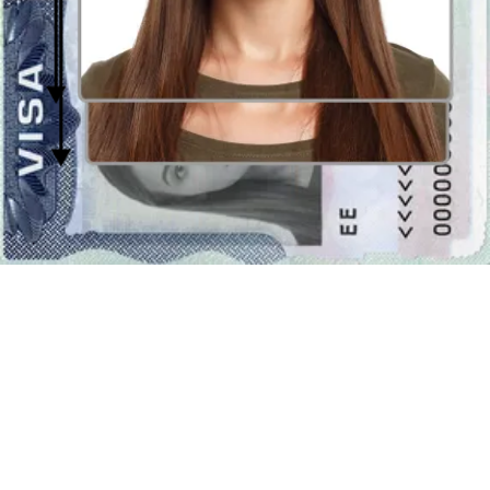
cualquier formato que desee, e.g.
2 x 2 pulgadas
.
Nuestro creador
de fotos
le ayudará con eso, permaneciendo
recorte automático de
las fotos cargadas
. El tamaño universal de la fotografía, listo y
correctamente preparado, puede utilizarse con el mismo efecto que
un fotografía para un documento específico. Usted puede obtener la
fotografía en nuestro sitio web -
Passport Photo Online
o en lugar
de usar
un editor de fotos
visite el fotógrafo más cercano, el cual le
ofrece la posibilidad de sacar fotos en
el formato de 2 por 2
pulgadas
(51 por 51 milímetros). No obstante, esa es la solución
más costosa. Por lo tanto, vale la pena usar
la herramienta de
encuadre
.
2 x 2 pulgadas (51 by 51 mm) - El fondo de la
fotografía
Generalmente una foto para un documento debe tener el fondo
uniforme. El color de fondo en sí puede ser diferente dependiendo
de la solicitud específica (documento de aplicación). Normalmente
se requiere un fondo brillante, blanco (#ffffffffff) o gris claro (por
ejemplo #fbfbfb), sin embargo, puede haber un particular requisito
de fondo de color azul - #1250fa. Con
editor de fotos de passport-
photo.online
puede preparar un
foto con un fondo brillante
uniforme
. Simplemente sube cualquier foto al formulario de arriba y
nuestra
Herramienta de eliminación de fondo
se encargará de eso