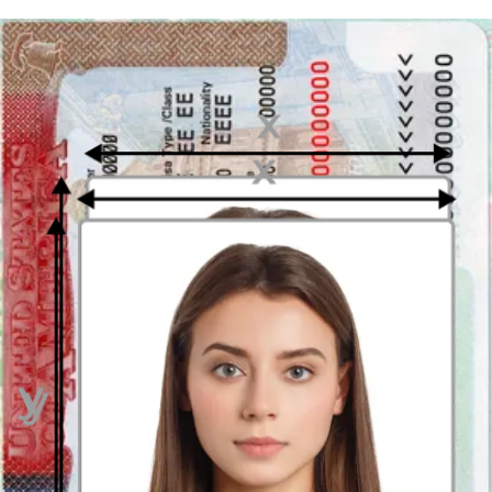
Disfruta tu foto
Descarga tu foto digital al instante o recibe tus copias impresas en la
puerta de tu casa, ¡gratis!
Última actualización
:
22/12/2023
Escrito por
Alejandro Martin Gallardo
Acerca de la fotografía 2 x 2 pulgadas
Dependiendo del documento para el que se solicita, las dimensiones
de la fotografía pueden variar. A veces lo más sencilla es seleccionar
una
foto universal en versión electrónica
, de la cual podrá cortar