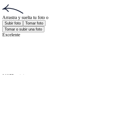
Foto visa americana
Foto 30x40 mm
¡Obtén la aplicación!
Consigue la aplicación gratuita para iOS o Android.
¡Obtén la aplicación!
Consigue la aplicación gratuita para iOS o Android.
Passport Photo Online
Desarrollado por PhotoAiD®
Política de privacidad