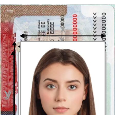
Disfruta tu foto
Descarga tu foto digital al instante o recibe tus copias impresas en la
puerta de tu casa, ¡gratis!
Última actualización
:
22/12/2023
Escrito por
Alejandro Martin Gallardo
Sobre la fotografía 50 x 50 milímetros
Dependiendo del documento para el que se solicita, las dimensiones
de la fotografía pueden ser muy variadas. A veces lo más sencilla es
escoger una
fotografía universal en forma digital
, de la cual podrá