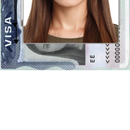
cortar cualquier formato que desee, e.g.
50 x 50 milímetros
.
Nuestra herramienta de recorte de fotos
le ayudará con esto,
ofreciendo
recorte automático de las fotos cargadas
. El tamaño
universal de la foto, listo y correctamente preparado, puede utilizarse
que un foto para un documento específico. Usted puede preparar la
fotografía en nuestro sitio web -
Passport Photo Online
o en lugar
de usar
un creador de fotos
visite el fotógrafo más cercano, el cual
le ofrece la posibilidad de sacar fotos en
el formato de 50 por 50
milímetros
(5 por 5 cm). Sin embargo, esa es la solución que
requiere más tiempo y es más costosa. Por lo tanto, vale la pena
utilizar
la herramienta de encuadre
.
El fondo de la foto de 50 x 50 mm (5 por 5
centímetros)
Normalmente una fotografía para un documento debería tener el
fondo uniforme. El color de fondo en sí puede variar dependiendo
de la solicitud (documento de aplicación). A menudo se requiere un
fondo brillante, blanco (#ffffffffff) o gris claro (por ejemplo #fdfdfd),
no obstante, puede haber un específico requisito de fondo de azul
claro - #1292fa. Con
herramienta de recorte de fotos de
passport-photo.online
puede obtener un
fotografía con un fondo
brillante uniforme
. Simplemente sube cualquier foto al formulario
de arriba y nuestra
Herramienta de eliminación de fondo
se