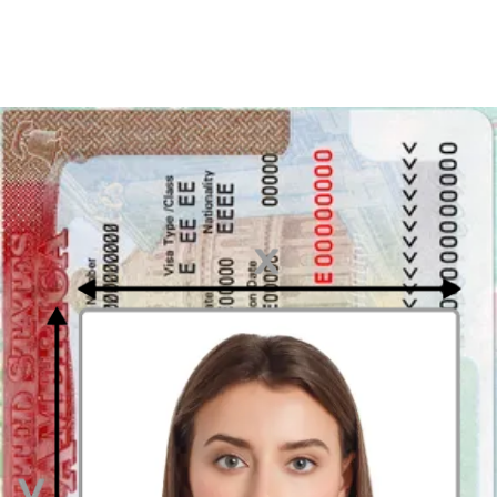
Disfruta tu foto
Descarga tu foto digital al instante o recibe tus copias impresas en la
puerta de tu casa, ¡gratis!
Última actualización
:
22/12/2023
Escrito por
Alejandro Martin Gallardo
Revisado por
Mateusz Chodakowski
Verificado por expertos