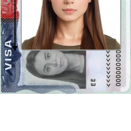
Sobre la foto 30 x 40 mm
Dependiendo del documento para el que se solicita, las dimensiones
de la foto pueden ser muy diferentes. A veces lo más sencilla es
seleccionar una
foto universal en forma digital
, de la cual podrá
cortar cualquier formato que desee, e.g.
30 x 40 mm
.
Nuestro
creador de fotos
le ayudará con eso, ofreciendo
recorte
automático de las fotos cargadas
. El tamaño universal de la foto,
listo y correctamente preparado, puede utilizarse que un foto para un
documento específico. Usted puede preparar la fotografía en nuestra
página web -
Passport Photo Online
o en lugar de usar
un
creador de fotos
visite el estudio de fotografía más cercano, el cual
le ofrece la posibilidad de tomar fotografías en
el formato de 30 por
40 milímetros
(3 por 4 centímetros). Sin embargo, esa es la solución
más costosa. Por lo tanto, vale la pena usar
la herramienta de
encuadre
.
30 x 40 milímetros (3 by 4 centímetros) - El fondo de
la foto
Normalmente una foto para un documento debería tener el fondo
uniforme. El color de fondo en sí puede variar dependiendo de la
solicitud (documento de aplicación). Normalmente se requiere un
fondo brillante, blanco (#ffffffffff) o gris claro (por ejemplo #fbfbfb),