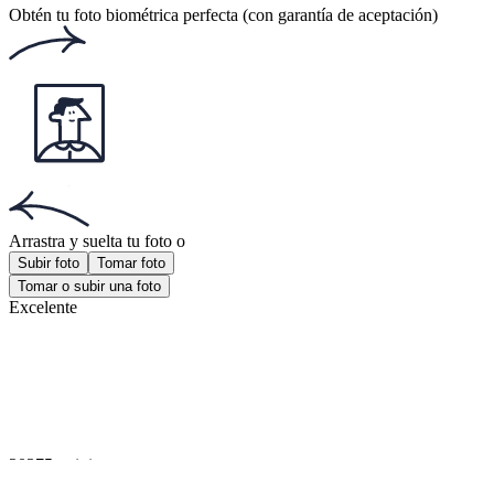
Este sitio web utiliza
cookies
Documentos populares
Documentos populares
Foto carnet identidad
Foto visa americana
Foto 30x40 mm
¡Obtén la aplicación!
Consigue la aplicación gratuita para iOS o Android.
¡Obtén la aplicación!
Consigue la aplicación gratuita para iOS o Android.