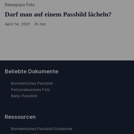
Category
Reisepass Foto
Darf man auf einem Passbild lächeln?
Published
April 14, 2021
6 min
on
Beliebte Dokumente
Biometrisches Passbild
Personalausweis Foto
Baby-Passbild
Ressourcen
Biometrisches Passbild Schablone