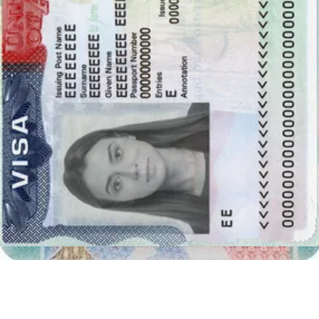
fotografia universal
na versão electrónica, a partir da qual você
será capaz de cortar qualquer formato que você necessita, e.g.
30 x
40 milímetros
.
O nosso gerador de fotos
irá ajudar-lhe com isto,
permitindo
o recorte automático de fotos carregadas
. Uma
fotografia de tamanho universal preparada corretamente pode ser
usada com o mesmo efeito como uma foto para um documento
específico. Você pode tirar a foto na nossa página -
Passport Photo
Online
ou em vez de usar
o nosso gerador de fotos
visite a cabine
fotográfica mais próxima, que lhe propõe tirar fotos no formato de
30 por 40 mm (3 por 4 centímetros)
. Entretanto, esta é uma
solução mais demorada e mais dispendiosa. Por isso vale a pena usar
uma
ferramenta de enquadramento de fotos
.
Fundo da fotografia de 30 x 40 mm (3 por 4
centímetros) fotografia
Com frequência a fotografia para um documento deveria ter o fundo
uniforme. A cor de fundo pode variar dependendo do documento.
Porém, muitas vezes o fundo é brilhante, de cor branca (#ffffffff) ou
cinzento claro (e.g. #fdfdfd), porém, pode haver um requisito com
respeito ao fundo de cor vermelho - #fa1212. Com
o nosso gerador
de fotos passport-photo.online
pode preparar a
fotografia com
um fundo uniforme e brilhante
. Simplesmente terá de carregar
uma fotografia no formulário acima e a nossa
Ferramenta de
Remoção de Fundo
fará o resto. Você receberá uma foto com