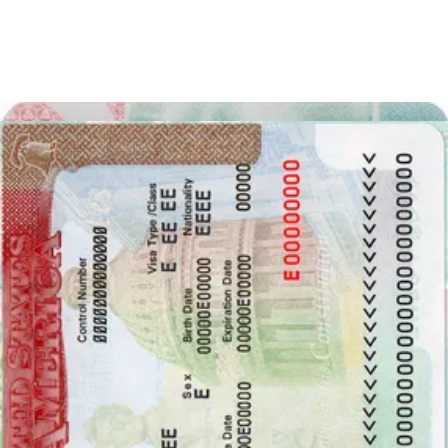
Desfrute da sua fotografia
Descarregue a sua foto digital instantaneamente, ou receba as
impressões em casa, de graça!
Last update
:
22/12/2023
Escrito por
Vule Petrovic
Relativo a fotos com tamanho de 30 x 40
mm
Dependendo do documento que você quer solicitar o tamanho da
foto pode variar. Às vezes, a maneira mais fácil é seleccionar a