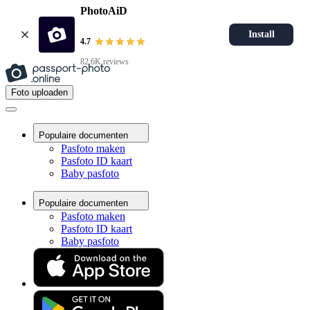
PhotoAiD
Install
4.7
82.6K reviews
Foto uploaden
Populaire documenten
Pasfoto maken
Pasfoto ID kaart
Baby pasfoto
Populaire documenten
Pasfoto maken
Pasfoto ID kaart
Baby pasfoto