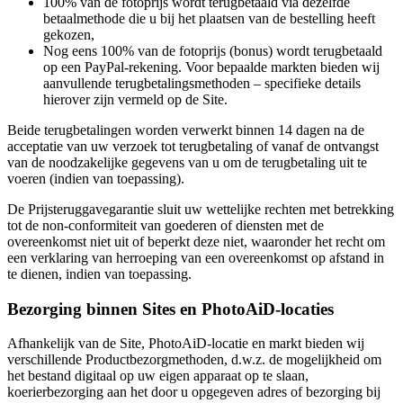
100% van de fotoprijs wordt terugbetaald via dezelfde
betaalmethode die u bij het plaatsen van de bestelling heeft
gekozen,
Nog eens 100% van de fotoprijs (bonus) wordt terugbetaald
op een PayPal-rekening. Voor bepaalde markten bieden wij
aanvullende terugbetalingsmethoden – specifieke details
hierover zijn vermeld op de Site.
Beide terugbetalingen worden verwerkt binnen 14 dagen na de
acceptatie van uw verzoek tot terugbetaling of vanaf de ontvangst
van de noodzakelijke gegevens van u om de terugbetaling uit te
voeren (indien van toepassing).
De Prijsteruggavegarantie sluit uw wettelijke rechten met betrekking
tot de non-conformiteit van goederen of diensten met de
overeenkomst niet uit of beperkt deze niet, waaronder het recht om
een verklaring van herroeping van een overeenkomst op afstand in
te dienen, indien van toepassing.
Bezorging binnen Sites en PhotoAiD-locaties
Afhankelijk van de Site, PhotoAiD-locatie en markt bieden wij
verschillende Productbezorgmethoden, d.w.z. de mogelijkheid om
het bestand digitaal op uw eigen apparaat op te slaan,
koerierbezorging aan het door u opgegeven adres of bezorging bij