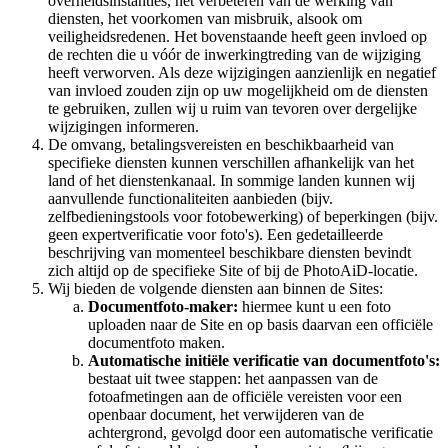
overheidsinstanties, het verbeteren van de werking van
diensten, het voorkomen van misbruik, alsook om
veiligheidsredenen. Het bovenstaande heeft geen invloed op
de rechten die u vóór de inwerkingtreding van de wijziging
heeft verworven. Als deze wijzigingen aanzienlijk en negatief
van invloed zouden zijn op uw mogelijkheid om de diensten
te gebruiken, zullen wij u ruim van tevoren over dergelijke
wijzigingen informeren.
De omvang, betalingsvereisten en beschikbaarheid van
specifieke diensten kunnen verschillen afhankelijk van het
land of het dienstenkanaal. In sommige landen kunnen wij
aanvullende functionaliteiten aanbieden (bijv.
zelfbedieningstools voor fotobewerking) of beperkingen (bijv.
geen expertverificatie voor foto's). Een gedetailleerde
beschrijving van momenteel beschikbare diensten bevindt
zich altijd op de specifieke Site of bij de PhotoAiD-locatie.
Wij bieden de volgende diensten aan binnen de Sites:
Documentfoto-maker:
hiermee kunt u een foto
uploaden naar de Site en op basis daarvan een officiële
documentfoto maken.
Automatische initiële verificatie van documentfoto's:
bestaat uit twee stappen: het aanpassen van de
fotoafmetingen aan de officiële vereisten voor een
openbaar document, het verwijderen van de
achtergrond, gevolgd door een automatische verificatie