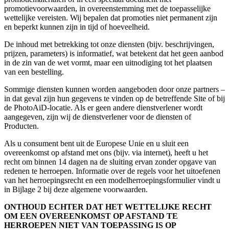
promotievoorwaarden, in overeenstemming met de toepasselijke
wettelijke vereisten. Wij bepalen dat promoties niet permanent zijn
en beperkt kunnen zijn in tijd of hoeveelheid.
De inhoud met betrekking tot onze diensten (bijv. beschrijvingen,
prijzen, parameters) is informatief, wat betekent dat het geen aanbod
in de zin van de wet vormt, maar een uitnodiging tot het plaatsen
van een bestelling.
Sommige diensten kunnen worden aangeboden door onze partners –
in dat geval zijn hun gegevens te vinden op de betreffende Site of bij
de PhotoAiD-locatie. Als er geen andere dienstverlener wordt
aangegeven, zijn wij de dienstverlener voor de diensten of
Producten.
Als u consument bent uit de Europese Unie en u sluit een
overeenkomst op afstand met ons (bijv. via internet), heeft u het
recht om binnen 14 dagen na de sluiting ervan zonder opgave van
redenen te herroepen. Informatie over de regels voor het uitoefenen
van het herroepingsrecht en een modelherroepingsformulier vindt u
in Bijlage 2 bij deze algemene voorwaarden.
ONTHOUD ECHTER DAT HET WETTELIJKE RECHT
OM EEN OVEREENKOMST OP AFSTAND TE
HERROEPEN NIET VAN TOEPASSING IS OP