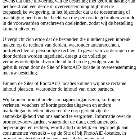
tevens dat onze uitvoering van de bestelling met gebruikmaking van
het beeld van een derde in overeenstemming blijft met de
toepasselijke wetgeving, in het bijzonder dat u de toestemming of
machtiging heeft om het beeld van die persoon te gebruiken voor de
in de voorwaarden omschreven doeleinden, zodat wij de bestelling
kunnen uitvoeren.
U verplicht zich ertoe dat de bestanden die u indient geen inbreuk
maken op de rechten van derden, waaronder auteursrechten,
portretrechten of persoonlijke rechten. In geval van vorderingen die
door derden worden ingediend, draagt u de volledige
verantwoordelijkheid voor de inhoud en de gevolgen van het
gebruik ervan door de Site of PhotoAiD-locatie in overeenstemming
met uw bestelling.
Binnen de Sites of PhotoAiD-locaties kunnen wij onze reclame-
inhoud plaatsen, waaronder de inhoud van onze partners.
Wij kunnen promotionele campagnes organiseren, kortingen
verlenen, vouchers of kortingscodes uitgeven en andere
marketingactiviteiten uitvoeren die erop gericht zijn de
aantrekkelijkheid van ons aanbod te vergroten. Informatie over de
promotievoorwaarden, waaronder de duur, deelnameregels,
beperkingen en rechten, wordt altijd duidelijk en begrijpelijk aan
consumenten verstrekt – op de Site of bij PhotoAiD-locaties, in
promotiematerialen of in een speciaal document met