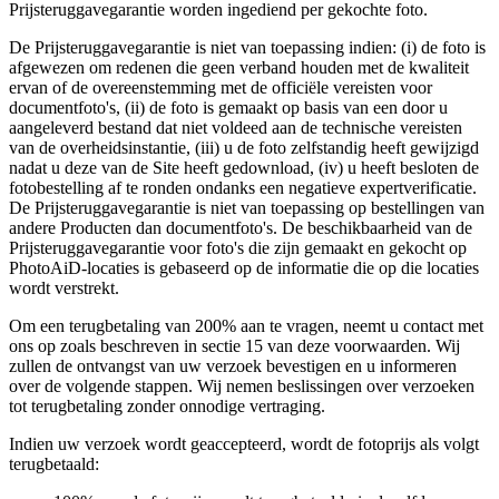
Prijsteruggavegarantie worden ingediend per gekochte foto.
De Prijsteruggavegarantie is niet van toepassing indien: (i) de foto is
afgewezen om redenen die geen verband houden met de kwaliteit
ervan of de overeenstemming met de officiële vereisten voor
documentfoto's, (ii) de foto is gemaakt op basis van een door u
aangeleverd bestand dat niet voldeed aan de technische vereisten
van de overheidsinstantie, (iii) u de foto zelfstandig heeft gewijzigd
nadat u deze van de Site heeft gedownload, (iv) u heeft besloten de
fotobestelling af te ronden ondanks een negatieve expertverificatie.
De Prijsteruggavegarantie is niet van toepassing op bestellingen van
andere Producten dan documentfoto's. De beschikbaarheid van de
Prijsteruggavegarantie voor foto's die zijn gemaakt en gekocht op
PhotoAiD-locaties is gebaseerd op de informatie die op die locaties
wordt verstrekt.
Om een terugbetaling van 200% aan te vragen, neemt u contact met
ons op zoals beschreven in sectie 15 van deze voorwaarden. Wij
zullen de ontvangst van uw verzoek bevestigen en u informeren
over de volgende stappen. Wij nemen beslissingen over verzoeken
tot terugbetaling zonder onnodige vertraging.
Indien uw verzoek wordt geaccepteerd, wordt de fotoprijs als volgt
terugbetaald: