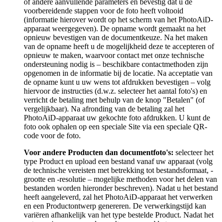
of andere aanvullende parameters en bevestig dat u de
voorbereidende stappen voor de foto heeft voltooid
(informatie hierover wordt op het scherm van het PhotoAiD-
apparaat weergegeven). De opname wordt gemaakt na het
opnieuw bevestigen van de documentkeuze. Na het maken
van de opname heeft u de mogelijkheid deze te accepteren of
opnieuw te maken, waarvoor contact met onze technische
ondersteuning nodig is – beschikbare contactmethoden zijn
opgenomen in de informatie bij de locatie. Na acceptatie van
de opname kunt u uw wens tot afdrukken bevestigen – volg
hiervoor de instructies (d.w.z. selecteer het aantal foto's) en
verricht de betaling met behulp van de knop "Betalen" (of
vergelijkbaar). Na afronding van de betaling zal het
PhotoAiD-apparaat uw gekochte foto afdrukken. U kunt de
foto ook ophalen op een speciale Site via een speciale QR-
code voor de foto.
Voor andere Producten dan documentfoto's:
selecteer het
type Product en upload een bestand vanaf uw apparaat (volg
de technische vereisten met betrekking tot bestandsformaat, -
grootte en -resolutie – mogelijke methoden voor het delen van
bestanden worden hieronder beschreven). Nadat u het bestand
heeft aangeleverd, zal het PhotoAiD-apparaat het verwerken
en een Productontwerp genereren. De verwerkingstijd kan
variëren afhankelijk van het type bestelde Product. Nadat het