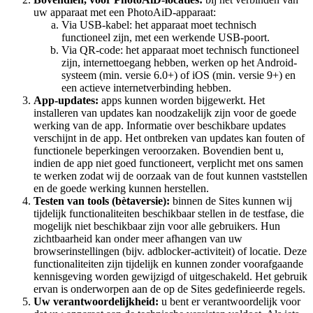
uw apparaat met een PhotoAiD-apparaat:
Via USB-kabel: het apparaat moet technisch
functioneel zijn, met een werkende USB-poort.
Via QR-code: het apparaat moet technisch functioneel
zijn, internettoegang hebben, werken op het Android-
systeem (min. versie 6.0+) of iOS (min. versie 9+) en
een actieve internetverbinding hebben.
App-updates:
apps kunnen worden bijgewerkt. Het
installeren van updates kan noodzakelijk zijn voor de goede
werking van de app. Informatie over beschikbare updates
verschijnt in de app. Het ontbreken van updates kan fouten of
functionele beperkingen veroorzaken. Bovendien bent u,
indien de app niet goed functioneert, verplicht met ons samen
te werken zodat wij de oorzaak van de fout kunnen vaststellen
en de goede werking kunnen herstellen.
Testen van tools (bètaversie):
binnen de Sites kunnen wij
tijdelijk functionaliteiten beschikbaar stellen in de testfase, die
mogelijk niet beschikbaar zijn voor alle gebruikers. Hun
zichtbaarheid kan onder meer afhangen van uw
browserinstellingen (bijv. adblocker-activiteit) of locatie. Deze
functionaliteiten zijn tijdelijk en kunnen zonder voorafgaande
kennisgeving worden gewijzigd of uitgeschakeld. Het gebruik
ervan is onderworpen aan de op de Sites gedefinieerde regels.
Uw verantwoordelijkheid:
u bent er verantwoordelijk voor