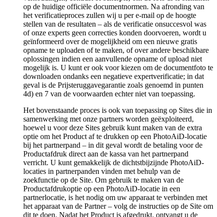
op de huidige officiële documentnormen. Na afronding van
het verificatieproces zullen wij u per e-mail op de hoogte
stellen van de resultaten – als de verificatie onsuccesvol was
of onze experts geen correcties konden doorvoeren, wordt u
geïnformeerd over de mogelijkheid om een nieuwe gratis
opname te uploaden of te maken, of over andere beschikbare
oplossingen indien een aanvullende opname of upload niet
mogelijk is. U kunt er ook voor kiezen om de documentfoto te
downloaden ondanks een negatieve expertverificatie; in dat
geval is de Prijsteruggavegarantie zoals genoemd in punten
4d) en 7 van de voorwaarden echter niet van toepassing.
Het bovenstaande proces is ook van toepassing op Sites die in
samenwerking met onze partners worden geëxploiteerd,
hoewel u voor deze Sites gebruik kunt maken van de extra
optie om het Product af te drukken op een PhotoAiD-locatie
bij het partnerpand – in dit geval wordt de betaling voor de
Productafdruk direct aan de kassa van het partnerpand
verricht. U kunt gemakkelijk de dichtstbijzijnde PhotoAiD-
locaties in partnerpanden vinden met behulp van de
zoekfunctie op de Site. Om gebruik te maken van de
Productafdrukoptie op een PhotoAiD-locatie in een
partnerlocatie, is het nodig om uw apparaat te verbinden met
het apparaat van de Partner – volg de instructies op de Site om
dit te doen. Nadat het Product is afgedrukt, ontvangt u de