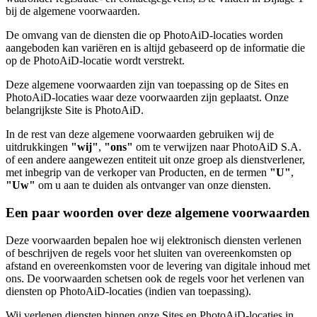
bij de algemene voorwaarden.
De omvang van de diensten die op PhotoAiD-locaties worden
aangeboden kan variëren en is altijd gebaseerd op de informatie die
op de PhotoAiD-locatie wordt verstrekt.
Deze algemene voorwaarden zijn van toepassing op de Sites en
PhotoAiD-locaties waar deze voorwaarden zijn geplaatst. Onze
belangrijkste Site is PhotoAiD.
In de rest van deze algemene voorwaarden gebruiken wij de
uitdrukkingen
"wij"
,
"ons"
om te verwijzen naar PhotoAiD S.A.
of een andere aangewezen entiteit uit onze groep als dienstverlener,
met inbegrip van de verkoper van Producten, en de termen
"U"
,
"Uw"
om u aan te duiden als ontvanger van onze diensten.
Een paar woorden over deze algemene voorwaarden
Deze voorwaarden bepalen hoe wij elektronisch diensten verlenen
of beschrijven de regels voor het sluiten van overeenkomsten op
afstand en overeenkomsten voor de levering van digitale inhoud met
ons. De voorwaarden schetsen ook de regels voor het verlenen van
diensten op PhotoAiD-locaties (indien van toepassing).
Wij verlenen diensten binnen onze Sites en PhotoAiD-locaties in