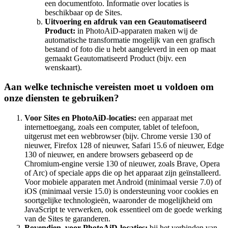
een documentfoto. Informatie over locaties is
beschikbaar op de Sites.
Uitvoering en afdruk van een Geautomatiseerd
Product:
in PhotoAiD-apparaten maken wij de
automatische transformatie mogelijk van een grafisch
bestand of foto die u hebt aangeleverd in een op maat
gemaakt Geautomatiseerd Product (bijv. een
wenskaart).
Aan welke technische vereisten moet u voldoen om
onze diensten te gebruiken?
Voor Sites en PhotoAiD-locaties:
een apparaat met
internettoegang, zoals een computer, tablet of telefoon,
uitgerust met een webbrowser (bijv. Chrome versie 130 of
nieuwer, Firefox 128 of nieuwer, Safari 15.6 of nieuwer, Edge
130 of nieuwer, en andere browsers gebaseerd op de
Chromium-engine versie 130 of nieuwer, zoals Brave, Opera
of Arc) of speciale apps die op het apparaat zijn geïnstalleerd.
Voor mobiele apparaten met Android (minimaal versie 7.0) of
iOS (minimaal versie 15.0) is ondersteuning voor cookies en
soortgelijke technologieën, waaronder de mogelijkheid om
JavaScript te verwerken, ook essentieel om de goede werking
van de Sites te garanderen.
Bovendien, voor PhotoAiD-locaties:
bij het verbinden van