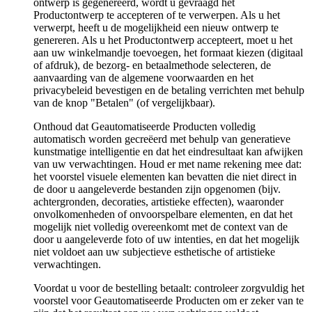
ontwerp is gegenereerd, wordt u gevraagd het
Productontwerp te accepteren of te verwerpen. Als u het
verwerpt, heeft u de mogelijkheid een nieuw ontwerp te
genereren. Als u het Productontwerp accepteert, moet u het
aan uw winkelmandje toevoegen, het formaat kiezen (digitaal
of afdruk), de bezorg- en betaalmethode selecteren, de
aanvaarding van de algemene voorwaarden en het
privacybeleid bevestigen en de betaling verrichten met behulp
van de knop "Betalen" (of vergelijkbaar).
Onthoud dat Geautomatiseerde Producten volledig
automatisch worden gecreëerd met behulp van generatieve
kunstmatige intelligentie en dat het eindresultaat kan afwijken
van uw verwachtingen. Houd er met name rekening mee dat:
het voorstel visuele elementen kan bevatten die niet direct in
de door u aangeleverde bestanden zijn opgenomen (bijv.
achtergronden, decoraties, artistieke effecten), waaronder
onvolkomenheden of onvoorspelbare elementen, en dat het
mogelijk niet volledig overeenkomt met de context van de
door u aangeleverde foto of uw intenties, en dat het mogelijk
niet voldoet aan uw subjectieve esthetische of artistieke
verwachtingen.
Voordat u voor de bestelling betaalt: controleer zorgvuldig het
voorstel voor Geautomatiseerde Producten om er zeker van te