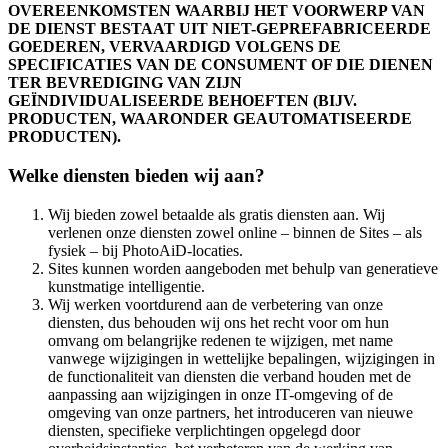
OVEREENKOMSTEN WAARBIJ HET VOORWERP VAN
DE DIENST BESTAAT UIT NIET-GEPREFABRICEERDE
GOEDEREN, VERVAARDIGD VOLGENS DE
SPECIFICATIES VAN DE CONSUMENT OF DIE DIENEN
TER BEVREDIGING VAN ZIJN
GEÏNDIVIDUALISEERDE BEHOEFTEN (BIJV.
PRODUCTEN, WAARONDER GEAUTOMATISEERDE
PRODUCTEN).
Welke diensten bieden wij aan?
Wij bieden zowel betaalde als gratis diensten aan. Wij
verlenen onze diensten zowel online – binnen de Sites – als
fysiek – bij PhotoAiD-locaties.
Sites kunnen worden aangeboden met behulp van generatieve
kunstmatige intelligentie.
Wij werken voortdurend aan de verbetering van onze
diensten, dus behouden wij ons het recht voor om hun
omvang om belangrijke redenen te wijzigen, met name
vanwege wijzigingen in wettelijke bepalingen, wijzigingen in
de functionaliteit van diensten die verband houden met de
aanpassing aan wijzigingen in onze IT-omgeving of de
omgeving van onze partners, het introduceren van nieuwe
diensten, specifieke verplichtingen opgelegd door