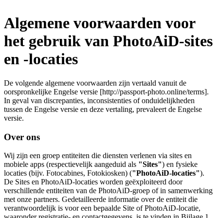
Algemene voorwaarden voor
het gebruik van PhotoAiD-sites
en -locaties
De volgende algemene voorwaarden zijn vertaald vanuit de
oorspronkelijke Engelse versie [http://passport-photo.online/terms].
In geval van discrepanties, inconsistenties of onduidelijkheden
tussen de Engelse versie en deze vertaling, prevaleert de Engelse
versie.
Over ons
Wij zijn een groep entiteiten die diensten verlenen via sites en
mobiele apps (respectievelijk aangeduid als
"Sites"
) en fysieke
locaties (bijv. Fotocabines, Fotokiosken) (
"PhotoAiD-locaties"
).
De Sites en PhotoAiD-locaties worden geëxploiteerd door
verschillende entiteiten van de PhotoAiD-groep of in samenwerking
met onze partners. Gedetailleerde informatie over de entiteit die
verantwoordelijk is voor een bepaalde Site of PhotoAiD-locatie,
waaronder registratie- en contactgegevens, is te vinden in Bijlage 1