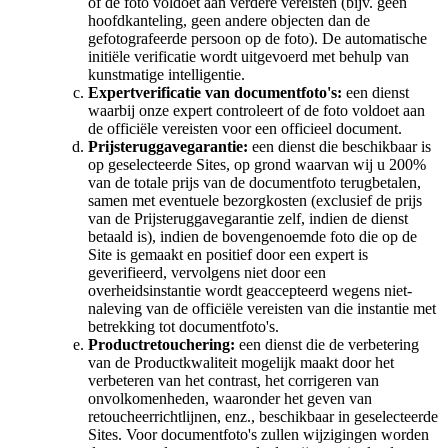
of de foto voldoet aan verdere vereisten (bijv. geen
hoofdkanteling, geen andere objecten dan de
gefotografeerde persoon op de foto). De automatische
initiële verificatie wordt uitgevoerd met behulp van
kunstmatige intelligentie.
Expertverificatie van documentfoto's:
een dienst
waarbij onze expert controleert of de foto voldoet aan
de officiële vereisten voor een officieel document.
Prijsteruggavegarantie:
een dienst die beschikbaar is
op geselecteerde Sites, op grond waarvan wij u 200%
van de totale prijs van de documentfoto terugbetalen,
samen met eventuele bezorgkosten (exclusief de prijs
van de Prijsteruggavegarantie zelf, indien de dienst
betaald is), indien de bovengenoemde foto die op de
Site is gemaakt en positief door een expert is
geverifieerd, vervolgens niet door een
overheidsinstantie wordt geaccepteerd wegens niet-
naleving van de officiële vereisten van die instantie met
betrekking tot documentfoto's.
Productretouchering:
een dienst die de verbetering
van de Productkwaliteit mogelijk maakt door het
verbeteren van het contrast, het corrigeren van
onvolkomenheden, waaronder het geven van
retoucheerrichtlijnen, enz., beschikbaar in geselecteerde
Sites. Voor documentfoto's zullen wijzigingen worden