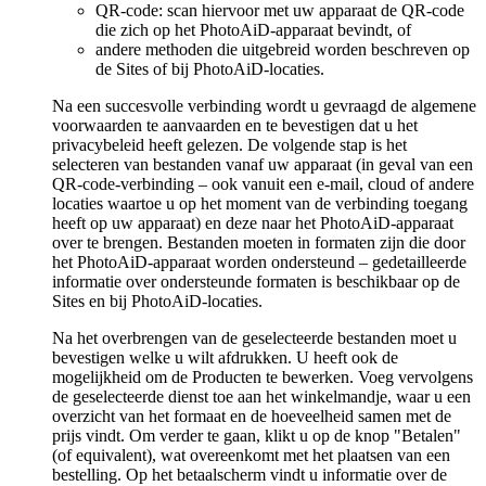
QR-code: scan hiervoor met uw apparaat de QR-code
die zich op het PhotoAiD-apparaat bevindt, of
andere methoden die uitgebreid worden beschreven op
de Sites of bij PhotoAiD-locaties.
Na een succesvolle verbinding wordt u gevraagd de algemene
voorwaarden te aanvaarden en te bevestigen dat u het
privacybeleid heeft gelezen. De volgende stap is het
selecteren van bestanden vanaf uw apparaat (in geval van een
QR-code-verbinding – ook vanuit een e-mail, cloud of andere
locaties waartoe u op het moment van de verbinding toegang
heeft op uw apparaat) en deze naar het PhotoAiD-apparaat
over te brengen. Bestanden moeten in formaten zijn die door
het PhotoAiD-apparaat worden ondersteund – gedetailleerde
informatie over ondersteunde formaten is beschikbaar op de
Sites en bij PhotoAiD-locaties.
Na het overbrengen van de geselecteerde bestanden moet u
bevestigen welke u wilt afdrukken. U heeft ook de
mogelijkheid om de Producten te bewerken. Voeg vervolgens
de geselecteerde dienst toe aan het winkelmandje, waar u een
overzicht van het formaat en de hoeveelheid samen met de
prijs vindt. Om verder te gaan, klikt u op de knop "Betalen"
(of equivalent), wat overeenkomt met het plaatsen van een
bestelling. Op het betaalscherm vindt u informatie over de