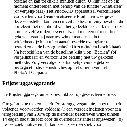
bestand en kan tot enkele minuten duren. U kunt het op elk
moment onderbreken met behulp van de functie "Annuleren"
(of vergelijkbaar). Het PhotoAiD-apparaat zal verschillende
voorstellen voor Geautomatiseerde Producten weergeven –
deze voorstellen kunnen een verbale beschrijving bevatten die
correleert met de inhoud van het gedeelde bestand, maar deze
kan niet zelf worden bewerkt. Nadat u er een of meer heeft
gekozen, gaan zij naar uw winkelmandje. In het
winkelmandje kunt u het aantal bestelde exemplaren
bewerken en de bezorgmethode kiezen (indien beschikbaar).
Na het bekijken van de bestelling klikt u op "Betalen" (of
vergelijkbaar) en voltooit u de betaling met uw gekozen
methode. Volg vervolgens, afhankelijk van de gekozen
bezorgmethode, de instructies op het scherm van het
PhotoAiD-apparaat.
Prijsteruggavegarantie
De Prijsteruggavegarantie is beschikbaar op geselecteerde Sites.
Om gebruik te maken van de Prijsteruggavegarantie, moet u aan de
volgende voorwaarden voldoen: (i) een verzoek indienen voor een
terugbetaling van 200% op de hieronder beschreven wijze binnen
14 dagen nadat de foto door de overheidsinstantie is afgewezen, (ii)
uw verzoek motiveren. Er kan slechts één verzoek voor