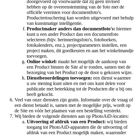
doorgevoerd op voorwaarde dat zij geen invloed
hebben op de overeenstemming van de foto met de
officiële vereisten voor documentfoto's.
Productretouchering kan worden uitgevoerd met behulp
van kunstmatige intelligentie.
Productmaker anders dan documentfoto's:
hiermee
kunt u een ander Product dan een documentfoto
selecteren (bijv. herinneringsfoto's, fotoboeken,
fotokalenders, enz.), projectparameters instellen, een
project maken, dit goedkeuren en aan het winkelmandje
toevoegen.
Online winkel:
maakt het mogelijk de aankoop van
een Product binnen de Site af te ronden, samen met de
bezorging van het Product op de door u gekozen wijze.
Dienstbeoordelingen toevoegen:
een dienst waarmee
u uw mening kunt uiten en met ons kunt delen voor
publicatie met betrekking tot de Producten die u bij ons
heeft gekocht.
Veel van onze diensten zijn gratis. Informatie over de vraag of
een dienst betaald is, samen met de mogelijke prijs, wordt op
de Site en vóór het plaatsen van een bestelling verstrekt.
Wij bieden de volgende diensten aan op PhotoAiD-locaties:
Uitvoering of afdruk van een Product:
wij bieden
toegang tot PhotoAiD-apparaten die de uitvoering of
afdruk van een Product mogelijk maken, waaronder