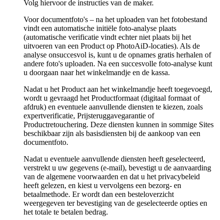
Volg hiervoor de instructies van de maker.
Voor documentfoto's – na het uploaden van het fotobestand
vindt een automatische initiële foto-analyse plaats
(automatische verificatie vindt echter niet plaats bij het
uitvoeren van een Product op PhotoAiD-locaties). Als de
analyse onsuccesvol is, kunt u de opnames gratis herhalen of
andere foto's uploaden. Na een succesvolle foto-analyse kunt
u doorgaan naar het winkelmandje en de kassa.
Nadat u het Product aan het winkelmandje heeft toegevoegd,
wordt u gevraagd het Productformaat (digitaal formaat of
afdruk) en eventuele aanvullende diensten te kiezen, zoals
expertverificatie, Prijsteruggavegarantie of
Productretouchering. Deze diensten kunnen in sommige Sites
beschikbaar zijn als basisdiensten bij de aankoop van een
documentfoto.
Nadat u eventuele aanvullende diensten heeft geselecteerd,
verstrekt u uw gegevens (e-mail), bevestigt u de aanvaarding
van de algemene voorwaarden en dat u het privacybeleid
heeft gelezen, en kiest u vervolgens een bezorg- en
betaalmethode. Er wordt dan een besteloverzicht
weergegeven ter bevestiging van de geselecteerde opties en
het totale te betalen bedrag.