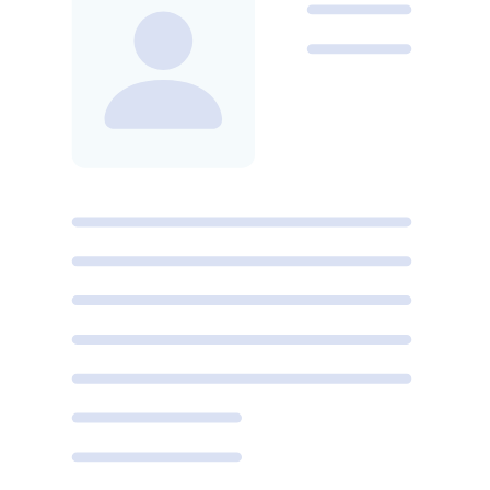
有效证件
是通常指县级以上政府执法部门颁发的可以证明自然
人和法人身份的证件。目的是为了证明居住在中华人民共和国
境内的公民的身，保障公民的合法权益，便利公民进行社会活
动。 有意思的是，有效证件不仅仅是居民身份证和护照，它
也包括军人证或航海专利等。所有这些证件的共同点是：他们
都需要一张照片才尽可有效。由个别法律法规的规，这些照片
的要求。目前的证件照片的要求是什么？我们会在以下告诉
您。
有效证件照的尺寸和要求
身份证和护照
是确认您在中国身份的基本和最常见的有效证件
。 除了身份证和护照以外，还可以通过以下方式确认身份：
户口薄，驾驶证，居住证，居留证，学生证，签证等。 以下
是
照片要求
，在准备上面列出的证件时应该考虑到的要求。让