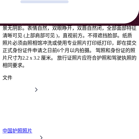
我们从
护照的照片
开始，这张照片是所谓的生物识别照片，即
能够对其所有者进行生物识别的照片。照片的尺寸为3.3 x 4.8
厘米，背景为白色。须包括申请人整个面部和头部。面部或背
景无阴影。表情自然，双眼睁开，双唇自然闭，全部面部特征
清晰可见 (上部肩部可见 )，直视前方。不得遮挡脸部。纸质
照片必须由照相馆冲洗或使用专业照片打印纸打印，即在提交
正式身份证件申请之日前6个月以内拍摄。 驾照和身份证的照
片尺寸为2.2 x 3.2 厘米。 旅行证照片应符合护照和驾驶执照的
相同要求。
文件
中国护照照片