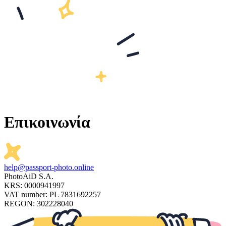
Επικοινωνία
help@passport-photo.online
PhotoAiD S.A.
KRS: 0000941997
VAT number: PL 7831692257
REGON: 302228040