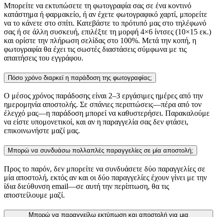
Μπορείτε να εκτυπώσετε τη φωτογραφία σας σε ένα κοντινό
κατάστημα ή φαρμακείο, ή αν έχετε φωτογραφικό χαρτί, μπορείτε
να το κάνετε στο σπίτι. Κατεβάστε το πρότυπό μας στο τηλέφωνό
σας ή σε άλλη συσκευή, επιλέξτε τη μορφή 4×6 ίντσες (10×15 εκ.)
και ορίστε την πλήρωση σελίδας στο 100%. Μετά την κοπή, η
φωτογραφία θα έχει τις σωστές διαστάσεις σύμφωνα με τις
απαιτήσεις του εγγράφου.
Πόσο χρόνο διαρκεί η παράδοση της φωτογραφίας;
Ο μέσος χρόνος παράδοσης είναι 2–3 εργάσιμες ημέρες από την
ημερομηνία αποστολής. Σε σπάνιες περιπτώσεις—πέρα από τον
έλεγχό μας—η παράδοση μπορεί να καθυστερήσει. Παρακαλούμε
να είστε υπομονετικοί, και αν η παραγγελία σας δεν φτάσει,
επικοινωνήστε μαζί μας.
Μπορώ να συνδυάσω πολλαπλές παραγγελίες σε μία αποστολή;
Προς το παρόν, δεν μπορείτε να συνδυάσετε δύο παραγγελίες σε
μία αποστολή, εκτός αν και οι δύο παραγγελίες έχουν γίνει με την
ίδια διεύθυνση email—σε αυτή την περίπτωση, θα τις
αποστείλουμε μαζί.
Μπορώ να παραγγείλω εκτύπωση και αποστολή για μια