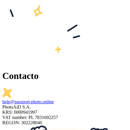
Contacto
help@passport-photo.online
PhotoAiD S.A.
KRS: 0000941997
VAT number: PL 7831692257
REGON: 302228040