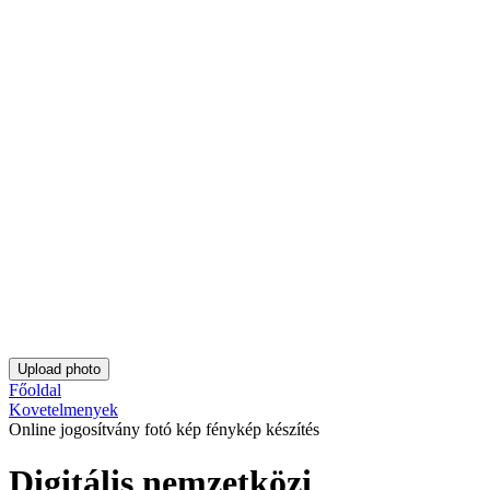
Értékelés: 4.74/5