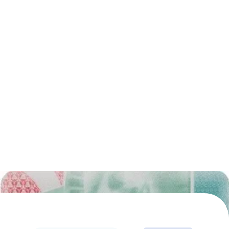
Élvezze az elkészült fényképet
Töltse le a digitális fényképet azonnal, vagy kérje a kinyomtatott
képek ingyenes házhoz szállítását!
Last update
:
2023. 12. 22.
Written by
Vule Petrovic
Érdemes tudnivalók a jogosítvánnyal
kapcsolatban: