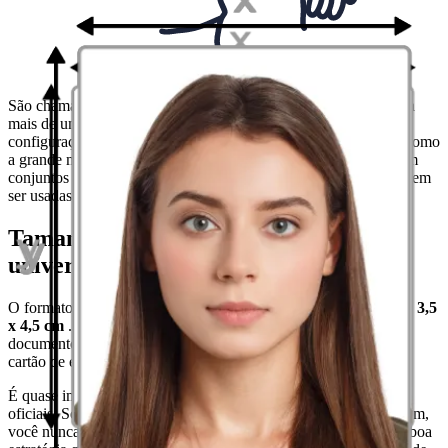
São chamadas
fotos universais
, as fotos que são adequadas para
mais de um documento, devido aos mesmos requisitos para
configurações de rosto, mas acima de tudo o tamanho da foto. Como
a grande maioria dos fotógrafos vende fotos para documentos em
conjuntos de 4 ou 8 fotos, vale a pena saber onde elas ainda podem
ser usadas.
Tamanhos disponíveis para fotos
universais
O formato mais comum de fotos para documentos em Portugal
é 3,5
x 4,5 cm
. Esses tipos de fotos são as mais adequadas para
documentos como o cartão de cidadão, o passaporte, ou ainda o
cartão de estudante.
É quase impossível ficar bem numa foto usada para documentos
oficiais: Seja por causa do nervosismo ou constrangimento, no fim,
você nunca fica satisfeito com a foto. Ainda assim, sorrir é uma boa