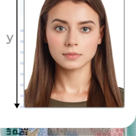
Amerika vize
başvurularında fotoğraf rötuşlama araçlarını
kullanmanıza izin verilmez ancak makyaj yapabilirsiniz.
Unutmayın: fotoğrafınız altı aydan eski olmamalıdır. Ancak bu altı
aylık dönemde görünüşünüz önemli ölçüde değiştiyse de yeni bir
fotoğraf göndermeniz gerekir. Elbette ki bu saç şeklinin değişmesi
veya sakal bırakılması anlamına gelmemektedir. Ayrıca 16 yaşın
altındaki çocuklardan doğal büyüme sürecinde değişmiş olsalar bile
ABD vizesi için yeni bir fotoğraf
sunmaları istenmemektedir.
Yine de eğer şunları yaptıysanız yeni bir fotoğraf sunun:
cinsiyet geçişi yaptıysanız
Yüz estetik ameliyatı geçirdiyseniz veya kalıcı bir yüz
deformasyonu yaşadysanız
Yüz bölgenize dövme veya piercing yaptırdınız veya
çıkardıysanız
önemli miktarda kilo kaybettiniz veya aldıysanız.
Kendinize sorabileceğiniz önemli soru:
yakınımda ABD vizesi fotoğrafını nerede
çektirebilirim?
Birçok aday
Amerika vize başvurusu
yaparken
akıllı telefon ile