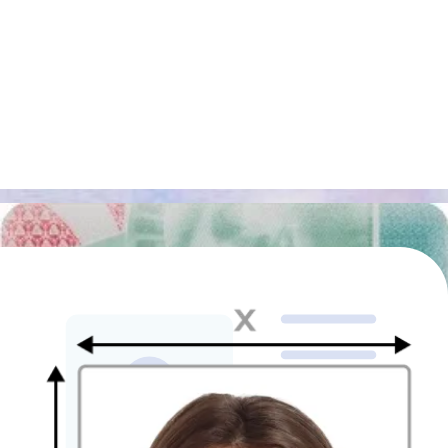
ABD vizesi fotoğrafındaki takı ve piercinginiz
yüzünüzü
kapatmıyorsa kabul edilebilir.
ABD vize fotoğrafındaki şapkalar ve baş örtüleri
ABD vize fotoğrafı
çekilirken ancak yüzünüzü saç çizgisinin
altında kapatmıyorsa, geleneksel dini kıyafetlerin bir parçası
olduğunu kanıtladığınız başörtüsü veya şapka takabilirsiniz. Dini
nedenlerle başörtüsü, çarşaf veya şapka gibi eşyalar giydiğinize dair
imzalı bir belge sunmanız gerekir. Yüzün çoğunu kaplayan giysilere
izin verilmez. Yüzünüzü gizleyebilecekleri için saç bantları veye
büyük dekoratif saç aksesuarları takmayın. Fotoğrafta yüzünüz
tamamen görünür ve gölgesiz olmalıdır.
ABD vize fotoğrafında filtre ve Photoshop
Bunları kesinlikle kullanmamalısınız. Hem yüzünüz hem de arka
plan için geçerli bir kuraldır. Herhangi bir grafik programını
kullanmak veya beyazlatmak için filtre koymak yasaktır ancak
ABD
vize fotoğrafı için bir araç
kullanabilir ve böylece artık bu konuda
endişelenmezsiniz. Aracımız arka planı beyaza dönüştürmenize
yardımcı olacaktır.