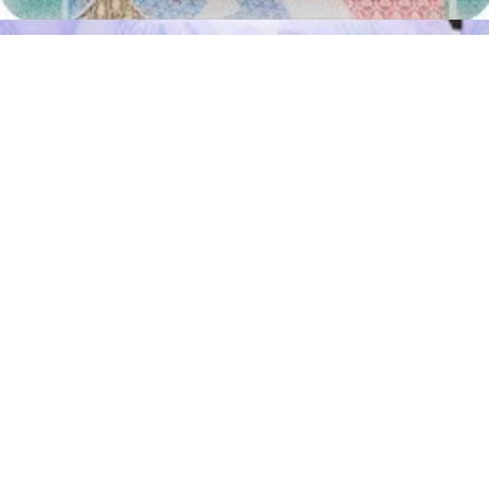
ABD vizesi fotoğrafı
çekip çekemeyeceğini merak ediyor çünkü
birkaç nedenden ötürü profesyonel fotoğraf stüdyosuna gitmek
istemiyorlar.
Bu nedenlerden biri mesafedir. Herkes büyük bir şehirde yaşamıyor
ve bu fırsata sahip değil. İkinci sebep de zamandır. Zamanınızı
fotoğraf içim yolculuk yaparak harcamalısınız. Genellikle kuyrukta
beklersiniz ve ardından fotoğrafçının resimlerinizi basmasını
bekleyerek zamanınızı boşa harcarsınız. Maliyetler ise gereksizdir.
Ayrıca Covid-19 salgını nedeniyle halka açık bir yere gitmeyi de
istemeyebilirsiniz. Peki çözüm nedir?
ABD vize fotoğrafınızı yeniden boyutlandırabilen, arka planı
ayarlayabilen, kırpabilen
ve kontrol edebilen
çevrimiçi bir
fotoğraf editörüdür.
Passport-photo.online
sitesinde talimatları takip ederek fotoğrafınızı
yükleyebilirsiniz ve geri kalanını biz sizin için yapacağız!
ABD vizesi fotoğraf aracı - çevrimiçi
çekin ve kontrol edin!
ABD vize fotoğrafınızı
evinizden çıkmadan çevrimiçi olarak