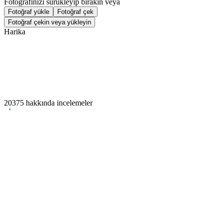
Uygulamamızı iOS veya Android cihazınızdan ücretsiz indirin.
Uygulamamızı indirin!
Uygulamamızı iOS veya Android cihazınızdan ücretsiz indirin.
Passport Photo Online
Powered by PhotoAiD®
Gizlilik Politikası
Şartlar ve Koşullar
Privacy Center