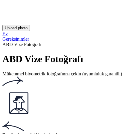
Puan: 4.84/5
Puanlayan kişi sayısı: 132
Bu web sitesi şunu kullanıyor
Çerezler
Popüler belgeler
Popüler belgeler
Biyometrik Fotoğraf
Kimlik Fotoğrafı
Pasaport Fotoğrafı
Passolig Kart Fotoğrafı
Uygulamamızı indirin!