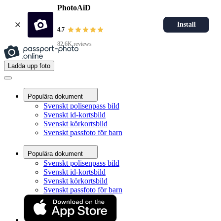
PhotoAiD
Install
4.7
82.6K reviews
Ladda upp foto
Populära dokument
Svenskt polisenpass bild
Svenskt id-kortsbild
Svenskt körkortsbild
Svenskt passfoto för barn
Populära dokument
Svenskt polisenpass bild
Svenskt id-kortsbild
Svenskt körkortsbild
Svenskt passfoto för barn