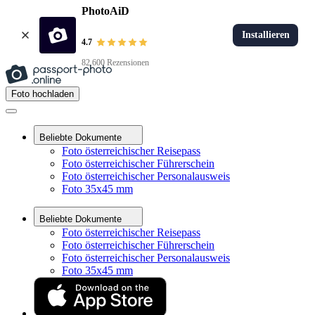
PhotoAiD
Installieren
4.7
82.600 Rezensionen
Foto hochladen
Beliebte Dokumente
Foto österreichischer Reisepass
Foto österreichischer Führerschein
Foto österreichischer Personalausweis
Foto 35x45 mm
Beliebte Dokumente
Foto österreichischer Reisepass
Foto österreichischer Führerschein
Foto österreichischer Personalausweis
Foto 35x45 mm