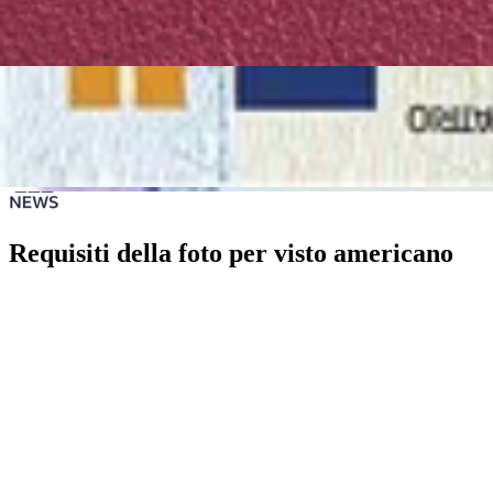
Requisiti della foto per visto americano