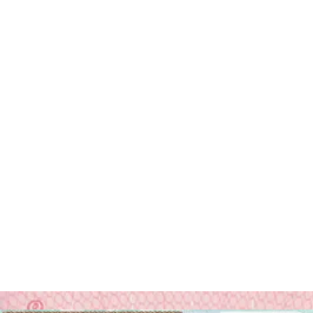
Disfruta tu foto
Descarga tu foto digital al instante o recibe tus copias impresas en la
puerta de tu casa, ¡gratis!
Última actualización
:
22-12-2023
Escrito por
Alejandro Martin Gallardo
Acerca de la fotografía 4 por 4 cm
Una de las opciones más populares en un estudio fotográfico es una
fotografía universal
en versión electrónica o imprimible. Es decir
una fotografía con preselección de dimensiones, en este caso con la
anchura de 4 cm
y altura de
4 cm
. Esto significa las dimensiones