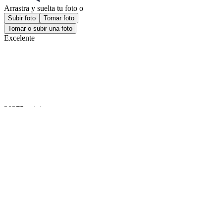
¡Obtén la aplicación!
Consigue la aplicación gratuita para iOS o Android.
¡Obtén la aplicación!
Consigue la aplicación gratuita para iOS o Android.
Passport Photo Online
Desarrollado por PhotoAiD®
Política de privacidad
Términos y condiciones
Privacy Center