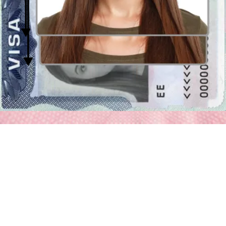
necesita ahora, por favor contáctenos en support@passport-
photo.online.
Equivalentes de la fotografía de 4 por 4 centímetros
Los equivalentes de la foto con el tamaño de 4 x 4 cm son:
40 x 40 mm fotografía
(es decir la foto con la anchura de 40
mm y altura de 40 mm)
1,57 x 1,57 pulgadas foto
(es decir la foto con la anchura de
1,57 pulgadas y altura de 1,57 pulgadas)
Proporciones de la versión electrónica de la foto de 4
por 4 centímetros
En el caso de fotografías sólo en la forma digital es esencial
mantener las proporciones correctas, es decir,
la relación entre la
anchura de 4 4 x 4 cm y la altura de 4 cm
. Dependiendo de la
resolución (dpi) de la impresión, estas son considerablemente
variadas en términos de
tamaños expresados en píxeles (px)
. E.g.,
estos pueden ser los tamaños:
para resolución de dpi=100:
157 por 246 px
(anchura = 157