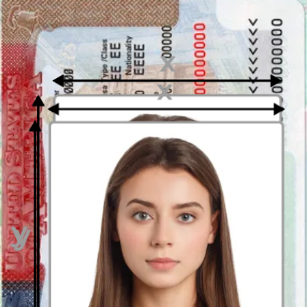
40 por 40 mm
. Tal fotografía puede ser sacada no sólo por un
fotógrafosino también por usted mismo. Todo lo que tiene que hacer
es enmarcarlo correctamente. La manera más sencillo de obtener
este resultado es adjuntar la foto al formulario arriba. Le ayudaremos
con
un generador de fotos
, que permita
recorte automático de
fotos
de manera rápida y profesional. Utilizando
herramientas de
enmarcado
obtendrá una foto lista para imprimir con dimensiones
de 4 por 4 centímetros, sin ningún problema. Esto le ahorrará
tiempo, que tendría que gastar en buscar un fotógrafo que sacaría
fotos en estas dimensiones.
4 x 4 cm (40 by 40 milímetros) - El fondo de la foto
A menudo una fotografía para un documento debe tener el fondo
uniforme. El color de fondo en sí puede ser diferente dependiendo
de la solicitud (documento de aplicación). Normalmente se requiere
un fondo brillante, blanco (#ffffffffff) o gris claro (por ejemplo
#f9f9f9), no obstante, puede haber un específico requisito sobre el
fondo de rojo - #fa1212. Con
foto editor de passport-photo.online
puede preparar un
fotografía con un fondo brillante uniforme
.
Sólo sube cualquier foto al formulario de arriba y nuestra
Herramienta de eliminación de fondo
se encargará de ello y
obtendrás una fotografía en el listo fondo brillante. Pronto, también
habrá una opción de seleccionar un color de fondo específico. Si lo