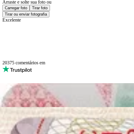
Arraste e solte sua foto
ou
Carregar foto
Tirar foto
Tirar ou enviar fotografia
Excelente
20375
comentários em