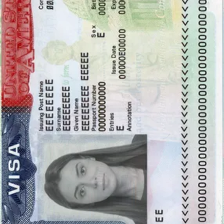
Ein Visum ist ein Dokument, dass das Überschreiten einer
Grenze
oder den Aufenthalt im Ausland ermöglicht, mit anderen
Worten, handelt es sich um einen Sichtvermerk in einem Reisepass,
wodurch der Inhaber des Reisepasses nachweisen kann, dass ihm
Einreise, Durchreise, und der Aufenthalt eines bestimmten Landes
erlaubt ist.
Größen und Anforderungen für Visum-
Fotos
Die aktuellen
Anforderungen für ein Visum-Foto
richten sich
nach den Bestimmungen der einzelnen Ländern und werden
üblicherweise auf den Internetseiten der Botschaften und Konsulate
veröffentlicht. Wer einen deutschen Reisepass besitzt, kann sich
glücklich schätzen, denn er ermöglicht das Reisen in 177 Länder
ohne Visum. Es gibt jedoch Ausnahmen, sowie z.B. Ägypten,
Australien, China, Gambia, Indonesien, Israel usw.