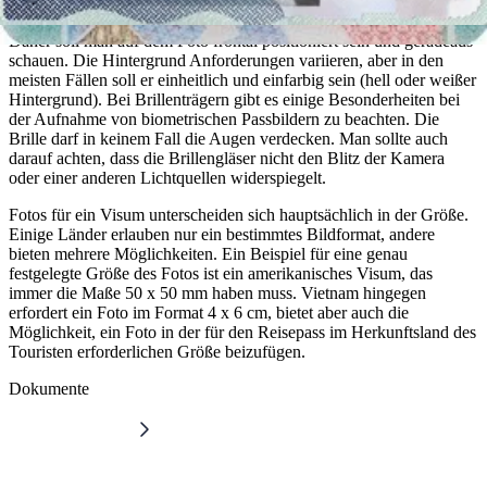
Grundsätzlich handelt es sich bei allen Visa-Fotos um sogenannte
biometrische Fotos, d.h Fotos die die Gesichtserkennung erleichtern.
Daher soll man auf dem Foto frontal positioniert sein und geradeaus
schauen. Die Hintergrund Anforderungen variieren, aber in den
meisten Fällen soll er einheitlich und einfarbig sein (hell oder weißer
Hintergrund). Bei Brillenträgern gibt es einige Besonderheiten bei
der Aufnahme von biometrischen Passbildern zu beachten. Die
Brille darf in keinem Fall die Augen verdecken. Man sollte auch
darauf achten, dass die Brillengläser nicht den Blitz der Kamera
oder einer anderen Lichtquellen widerspiegelt.
Fotos für ein Visum unterscheiden sich hauptsächlich in der Größe.
Einige Länder erlauben nur ein bestimmtes Bildformat, andere
bieten mehrere Möglichkeiten. Ein Beispiel für eine genau
festgelegte Größe des Fotos ist ein amerikanisches Visum, das
immer die Maße 50 x 50 mm haben muss. Vietnam hingegen
erfordert ein Foto im Format 4 x 6 cm, bietet aber auch die
Möglichkeit, ein Foto in der für den Reisepass im Herkunftsland des
Touristen erforderlichen Größe beizufügen.
Dokumente