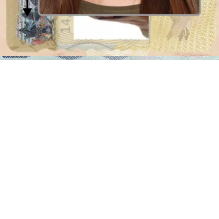
recuerden. Imagina que eres un reclutador profesional y que tu
trabajo diario es revisar decenas, si no cientos de CVs. Sin duda, tu
Curriculum va a poseer entradas únicas, sin embargo, puede que se
vuelvan un poco borrosas a los ojos de un reclutador que ha visto
muchas otras.
Una fotografía en tu CV
no sólo hará que tu CV sea más fácil de
recordar, sino que también ayudará a los directores de RRHH a
imaginarte como parte del equipo o incluso puede mostrar algunos
rasgos de personalidad deseables, como la confianza.
Además, no olvidemos que si estás solicitando un trabajo que
requiere contacto directo con el cliente, la apariencia puede ser
importante para el proceso de selección.
Foto para CV - pistas y recomendaciones
Ponte frente a la cámara con la cara completa a la vista
A pesar de que puede depender del trabajo al que se postula,
le recomendamos el atuendo elegante
Se anima a una sonrisa
¡Intenta parecer seguro en la foto! Por ejemplo, imagínate a ti
mismo cumpliendo tu mayor sueño
No usa demasiado maquillaje o joyas.