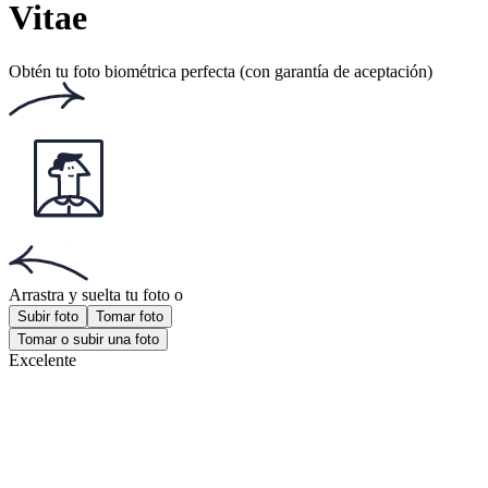
Número de votos: 167
Este sitio web utiliza
cookies
Documentos populares
Documentos populares
Foto DNI argentino
Foto visa EEUU
Foto 4x4 cm
¡Obtén la aplicación!
Consigue la aplicación gratuita para iOS o Android.
¡Obtén la aplicación!
Consigue la aplicación gratuita para iOS o Android.