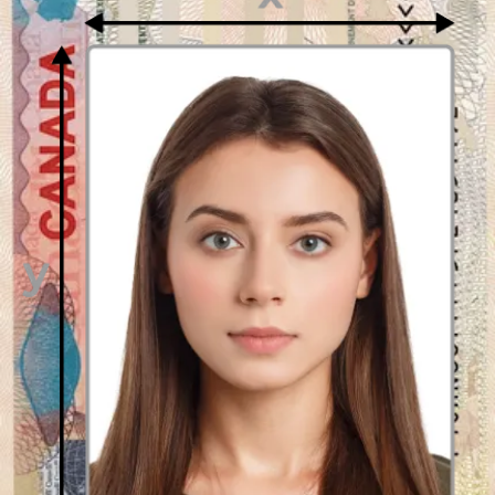
Disfruta tu foto
Descarga tu foto digital al instante o recibe tus copias impresas en la
puerta de tu casa, ¡gratis!
Última actualización
:
22/12/2023
Escrito por
Alejandro Martin Gallardo
Foto profesional para su CV
¿Por qué incluir una foto en tu CV?
Aunque suene injusto, los
directores de contratación se sienten atraídos por las imágenes.
Una
fotografía biométrica en tu Curriculum Vitae
definitivamente te
ayudará a construir tu marca y hacer que los reclutadores te