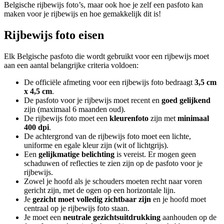
Belgische rijbewijs foto’s, maar ook hoe je zelf een pasfoto kan
maken voor je rijbewijs en hoe gemakkelijk dit is!
Rijbewijs foto eisen
Elk Belgische pasfoto die wordt gebruikt voor een rijbewijs moet
aan een aantal belangrijke criteria voldoen:
De officiële afmeting voor een rijbewijs foto bedraagt
3,5 cm
x 4,5 cm
.
De pasfoto voor je rijbewijs moet recent en
goed gelijkend
zijn (maximaal 6 maanden oud).
De rijbewijs foto moet een
kleurenfoto
zijn met
minimaal
400 dpi
.
De achtergrond van de rijbewijs foto moet een lichte,
uniforme en egale kleur zijn (wit of lichtgrijs).
Een
gelijkmatige belichting
is vereist. Er mogen geen
schaduwen of reflecties te zien zijn op de pasfoto voor je
rijbewijs.
Zowel je hoofd als je schouders moeten recht naar voren
gericht zijn, met de ogen op een horizontale lijn.
Je
gezicht moet volledig zichtbaar zijn
en je hoofd moet
centraal op je rijbewijs foto staan.
Je moet een
neutrale gezichtsuitdrukking
aanhouden op de