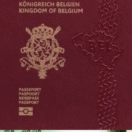
Wanneer ons programma een fout ontdekt, dan kan je gerust een
nieuwe foto uploaden en opnieuw laten controleren. Om dit te
voorkomen hebben wij hieronder een korte opsomming gemaakt
van een aantal onderdelen
waarop je moet letten
bij het maken van
je rijbewijs foto.
Plaats de
camera op ooghoogte
en kijk recht in de
cameralens.
Probeer een
neutrale gezichtsuitdrukking
te houden, met
beide ogen open en je mond gesloten.
Lachen is niet
toegestaan
op de rijbewijs foto!
Zorg voor
goede lichtomstandigheden
. Onder- of
overbelichte plekken of schaduwen op de pasfoto voor je
rijbewijs zijn verboden.
Draag een top dat niet met de achtergrond ingaat.
Wanneer je een
bril
draagt, let er dan zeker op dat deze
geen
reflecties
vertoont en je gezichtskenmerken niet bedekt.
Hoe werkt onze pasfoto tool?