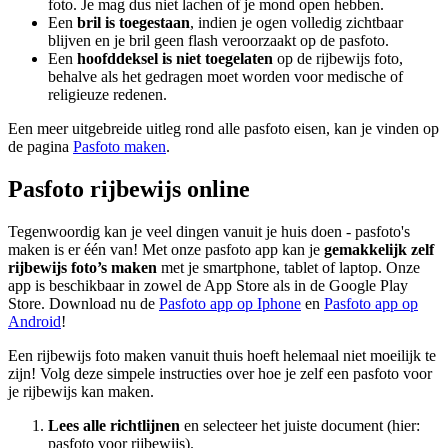
foto. Je mag dus niet lachen of je mond open hebben.
Een
bril is toegestaan
, indien je ogen volledig zichtbaar
blijven en je bril geen flash veroorzaakt op de pasfoto.
Een
hoofddeksel is niet toegelaten
op de rijbewijs foto,
behalve als het gedragen moet worden voor medische of
religieuze redenen.
Een meer uitgebreide uitleg rond alle pasfoto eisen, kan je vinden op
de pagina
Pasfoto maken
.
Pasfoto rijbewijs online
Tegenwoordig kan je veel dingen vanuit je huis doen - pasfoto's
maken is er één van! Met onze pasfoto app kan je
gemakkelijk zelf
rijbewijs foto’s maken
met je smartphone, tablet of laptop. Onze
app is beschikbaar in zowel de App Store als in de Google Play
Store. Download nu de
Pasfoto app op Iphone
en
Pasfoto app op
Android
!
Een rijbewijs foto maken vanuit thuis hoeft helemaal niet moeilijk te
zijn! Volg deze simpele instructies over hoe je zelf een pasfoto voor
je rijbewijs kan maken.
Lees alle richtlijnen
en selecteer het juiste document (hier:
pasfoto voor rijbewijs).