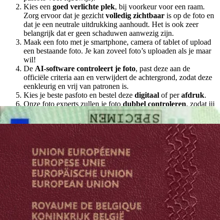
Kies een
goed verlichte plek
, bij voorkeur voor een raam.
Zorg ervoor dat je gezicht
volledig zichtbaar
is op de foto en
dat je een neutrale uitdrukking aanhoudt. Het is ook zeer
belangrijk dat er geen schaduwen aanwezig zijn.
Maak een foto met je smartphone, camera of tablet of upload
een bestaande foto. Je kan zoveel foto’s uploaden als je maar
wil!
De
AI-software controleert je foto
, past deze aan de
officiële criteria aan en verwijdert de achtergrond, zodat deze
eenkleurig en vrij van patronen is.
Kies je beste pasfoto en bestel deze
digitaal
of per
afdruk
.
Onze foto experts zullen je foto
dubbel controleren
, zodat jij
zekerheid hebt dat je foto geaccepteerd zal worden.
Bovendien krijg je van ons
200% geld-terug-garantie
!
Dat is alles! Download je foto digitaal of ontvang de
afgedrukte pasfoto’s op je adres.
Waarop moet je letten bij het maken van
je rijbewijs foto?
Zelfs wanneer je onze Pasfoto Tool gebruikt, moet je een aantal
officiële vereisten in gedachten houden. Onze AI-software
controleert jouw foto en zorgt ervoor dat deze aan alle eisen voldoet.