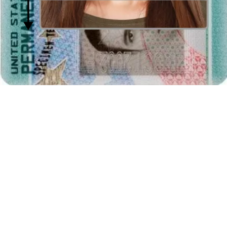
Equivalentes de la fotografía de 50 por 70
milímetros
Los equivalentes de la foto con las dimensiones de 50 por 70
milímetros son:
5 x 7 centímetros fotografía
(es decir la foto con la anchura
de 5 centímetros y altura de 7 centímetros)
1,97 x 2,76 pulgadas foto
(es decir la foto con la anchura de
1,97 pulgadas y altura de 2,76 pulgadas)
Proporciones de la forma digital de la foto de 50 por
70 milímetros
En el caso de fotos sólo en la forma electrónica es esencial mantener
las proporciones correctas, es decir,
la relación entre la anchura de
50 50x70 milímetros y la altura de 70 milímetros
. Dependiendo
de la resolución (dpi) de la impresión, estas son muy diferentes en
cuanto a
tamaños expresados en píxeles (px)
. E.g., estas pueden
ser las dimensiones: