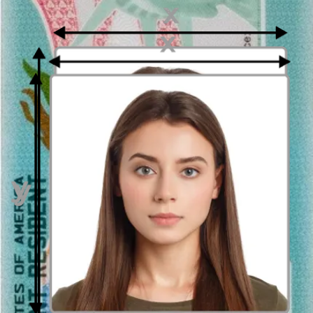
fotografía puede ser sacada no sólo por un fotógrafoprofesional sino
también por usted mismo. Todo lo que hay que hacer es encuadrarlo
correctamente. El modo más sencillo de obtener este efecto es
adjuntar la fotografía al formulario arriba. Le ayudaremos con
una
herramienta de recorte de fotos
, que permita
recorte automático
de fotos
de manera rápida y profesional. Usando
herramientas de
encuadre
obtendrá una fotografía lista para imprimible con
dimensiones de 50 por 70 mm, sin ningún problema. Eso le ahorrará
tiempo, que tendría que gastar en buscar un fotógrafo que tomaría
fotografías en este tamaño.
El fondo de la foto de 50 x 70 mm (5 por 7 cm)
Normalmente una foto para un documento debería tener el fondo
uniforme. El color de fondo en sí puede ser diferente dependiendo
de la solicitud (documento de aplicación). A menudo se requiere un
fondo brillante, blanco (#ffffffffff) o gris claro (e.g. #f8f8f8), pero,
puede haber un específico requisito sobre el fondo de rojo -
#fa1212. Con
foto editor de passport-photo.online
puede preparar
un
foto con un fondo brillante uniforme
. Simplemente sube
cualquier foto al formulario de arriba y nuestra
Herramienta de
eliminación de fondo
se encargará de ello y obtendrás una
fotografía en el listo fondo brillante. Pronto, también habrá una
opción de seleccionar un color de fondo específico. Si lo necesita
ahora, por favor contáctenos en support@passport-photo.online.