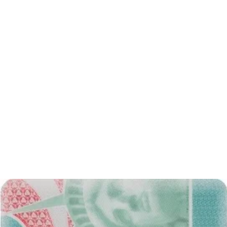
Disfruta tu foto
Descarga tu foto digital al instante o recibe tus copias impresas en la
puerta de tu casa, ¡gratis!
Última actualización
:
4/2/2024
Escrito por
Alejandro Martin Gallardo
Acerca de la fotografía 50 por 70
milímetros
Una de las opciones más populares en un estudio fotográfico es una
foto universal
en forma digital o impresa. Es decir una fotografía
con preselección de dimensiones, en este caso con la
anchura 50
mm
y altura
70 mm
. Eso significa las dimensiones
5 por 7 cm
. Tal