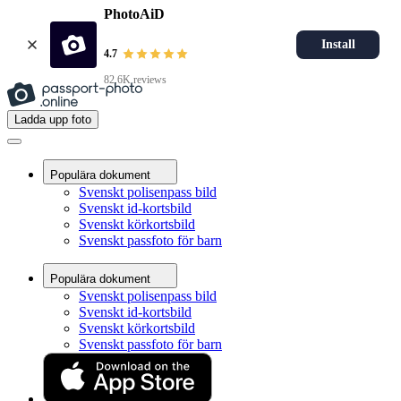
PhotoAiD
Install
4.7
82.6K reviews
Ladda upp foto
Populära dokument
Svenskt polisenpass bild
Svenskt id-kortsbild
Svenskt körkortsbild
Svenskt passfoto för barn
Populära dokument
Ladda upp foto
Svenskt polisenpass bild
Hem
Svenskt id-kortsbild
Krav
Svenskt körkortsbild
Foton för officiella dokument
Svenskt passfoto för barn
Svenskt passfoto för barn
Svenskt passfoto för barn