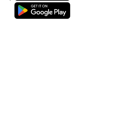
Förbered det perfekta dokumentfoto med garanterad acceptans
Dra och släpp ditt foto
eller
Ladda upp foto
Ta om fotot
Ta eller ladda upp foto
Utmärkt