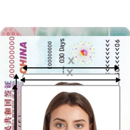
är:
Huvudet lutat eller vridet.
Öppna munnar eller slutna ögon.
Bakgrundsfel: fel färg eller objekt och skuggor visas.
Kvaliteten på fotot är inte tillräckligt bra.
Dålig kvalitet på pappret.
Foton ska skrivas ut på fotopapper av god kvalitet utan repor
eller fläckar.
Validering av det biometriska fotot för
passet
Listan över kriterier för foto för det svenskt passfoto för barn är
mycket detaljerad men inte svår att följa. Med hjälp av vår fotoapp
och vår guide kan du skicka in ett korrekt foto för din ansökan utan
bekymmer. Du kan ladda upp det biometriska fotot till vår online
fotoredigerare och få det kontrollerat med vår senaste teknik. Lätt?
Allt du behöver göra är att ladda ner vår Passport Photo Online-app
och följa de korta instruktionerna på din mobil.
Källor:
https://polisen.se/en/services-and-permits/passport-and-national-id-
card/