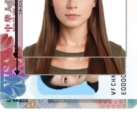
https://polisen.se/tjanster-tillstand/pass-och-nationellt-id-kort/svar-pa-
vanliga-fragor-om-pass/
Vilka förberedelser behövs?