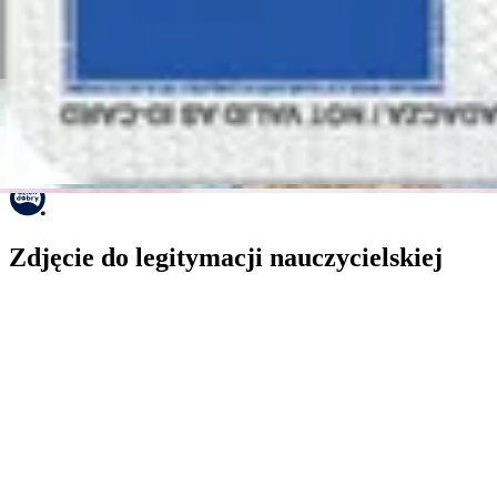
Zdjęcie do legitymacji nauczycielskiej