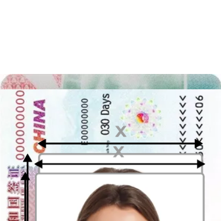
några skuggor eller figurer.
Belysning på ett passfoto
När du tar passfotot bör du
fokusera på belysningen
. Det är viktigt
att hela ansiktet är jämnt belyst, så att alla ansiktsdrag syns.
När du tar fotot är det en bra idé att stå
framför ett fönster
, så att
ditt ansikte blir jämnt belyst. Om fotot har dålig belysning kommer
det att avvisas och din ansökan kommer inte att behandlas förrän du
skickar in ett korrekt foto med bra ljus.
Hur man ser ut på ett passfoto
Undrar du
vad du ska ha på dig på en pass- eller ID-bild?
Du
kan ha dina vanliga vardagskläder på dig. Eftersom bakgrunden är
vit kanske du vill ha något mörkare på dig så att du inte smälter in i
bakgrunden.
Om du bär religiösa kläder kan du också bära dem på fotot.
Uniformer är förbjudna. Glasögon och hörlurar får inte heller bäras
på fotot.
Om du vill bära smink, bär något lätt och naturligt. Det är viktigt att