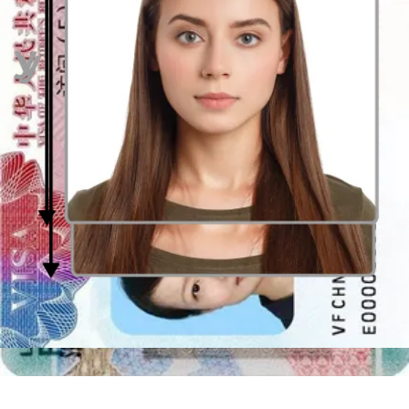
varje drag i ditt ansikte visas.
De 5 vanligaste misstagen när du tar ett passfoto
Det kan vara svårt att ta ett passfoto själv, så försök att
undvika
dessa misstag när du tar fotot:
Dålig belysning
Fotot är fel inramat
Huvudet är lutat och inte riktat mot kameran
Bakgrunden har fel färg
Ögonen är stängda eller munnen är öppen
Passport Photo Online
När du tar ett pass- eller ID-foto själv är det en bra idé att använda
en fotoapp för att hjälpa dig med processen.
Fotoappar som Passport Photo Online
hjälper dig att beskära
bilden, ändra bakgrunden och kontrollera fotot enligt kraven. Allt du
behöver göra är att ladda ner appen, ladda upp ditt foto till appen
eller ta ett foto med den. Appen arbetar med AI, som kontrollerar
fotot och förbereder det enligt det dokument du har valt. Genom att
följa våra instruktioner som anges ovan kan du ta det perfekta pass-
eller ID-fotot på bara några minuter. Du kommer också att spara tid