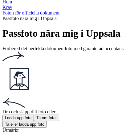
Betyg : 4.81/5
Antal röster: 118
Denna webbplats använder
cookies
Populära dokument
Populära dokument
Svenskt polisenpass bild
Svenskt id-kortsbild
Svenskt körkortsbild
Svenskt passfoto för barn
Skaffa appen!
Skaffa den kostnadsfria appen för iOS eller Android.