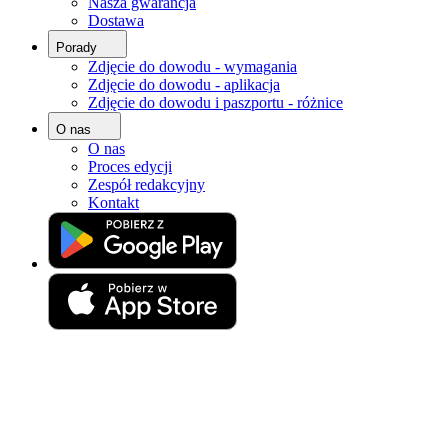
Nasza gwarancja
Strona główna
Dostawa
Zdjęcie do dowodu
Porady
Zdjęcie do dokumentów Tarnowskie Góry
Zdjęcie do dowodu - wymagania
Zdjęcie do dowodu - aplikacja
Zdjęcia do dowodu, paszportu i
Zdjęcie do dowodu i paszportu - różnice
innych dokumentów
O nas
O nas
Tarnowskie Góry
Proces edycji
Zespół redakcyjny
Kontakt
Przygotuj perfekcyjne zdjęcie do
dokumentów z gwarancją akceptacji!