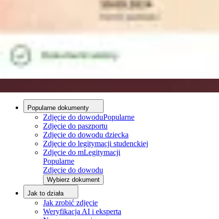
Porady
Zdjęcie do dowodu - wymagania
Zdjęcie do dowodu - aplikacja
Zdjęcie do dowodu i paszportu - różnice
O nas
O nas
Proces edycji
Zespół redakcyjny
Kontakt
Popularne dokumenty
Zdjęcie do dowodu
Popularne
Zdjęcie do paszportu
Zdjęcie do dowodu dziecka
Zdjęcie do legitymacji studenckiej
Zdjęcie do mLegitymacji
Popularne
Zdjęcie do dowodu
Wybierz dokument
Jak to działa
Jak zrobić zdjęcie
Weryfikacja AI i eksperta
Wgraj zdjęcie