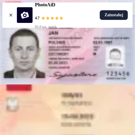
PhotoAiD
Zainstaluj
4.7
82,6 tys. opinii
Wgraj zdjęcie
Popularne dokumenty
Zdjęcie do dowodu
Popularne
Zdjęcie do paszportu
Zdjęcie do dowodu dziecka
Zdjęcie do legitymacji studenckiej
Zdjęcie do mLegitymacji
Popularne
Zdjęcie do dowodu
Wybierz dokument
Jak to działa
Jak zrobić zdjęcie
Weryfikacja AI i eksperta
Nasza gwarancja
Dostawa