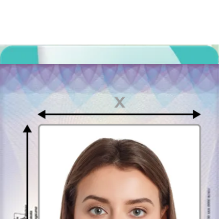
Dokument paszportowy jest niezbędny podczas podróżowania,
dlatego nie powinieneś odkładać wyrobienia tego dokumentu na
ostatnią chwilę. Bez dokumentu paszportowego nie będziesz mógł
przekroczyć niektórych granic państw. Posiadanie paszportu może
także znacznie uprościć proces identyfikacji, np. w czasie kontroli
na lotnisku. Poza tym, fotografia do paszportu jest niezbędnym
elementem podczas składania wniosku o wydanie pierwszego
paszportu, ale również przy wymianie dokumentu ze względu na
upływający termin ważności.
Gdzie złożyć wniosek o paszport w Tarnowskich Górach?
Wniosek o wydanie paszportu w Tarnowskich Górach można
złożyć w Punkcie Paszportowym Śląskiego Urzędu
Wojewódzkiego mieszczącym się przy ul. Karłuszowiec 5.
Zdjęcie do prawa jazdy w Tarnowskich
Górach
By szybko otrzymać gotowe prawo jazdy należy wykonać zdjęcie
spełniające określone warunki.
Fotografia do dokumentu
uprawniającego prowadzenie pojazdów
powinna być dokładnie
taka, jak do paszportu i dowodu osobistego – biometryczna, o
wymiarach 35x45 mm. Na fotografii Twoja twarz powinna pozostać