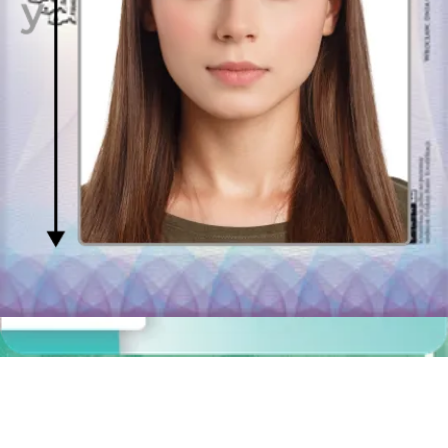
odsłonięta, by identyfikacja osoby prowadzącej pojazd nie stanowiła
dla drogówki żadnego problemu. Fotografia potrzebna Ci jest
podczas wyrabiania prawa jazdy po raz pierwszy lub kiedy Twój
stary dokument niedługo straci ważność i konieczna będzie jego
wymiana.
Gdzie złożyć wniosek o wydanie prawa jazdy w Tarnowskich
Górach?
Wniosek o wydanie prawa jazdy w Tarnowskich Górach składa się
w lokalizacji:
Starostwo Powiatowe w Tarnowskich Górach
Wydział Komunikacji
Ul. Karłuszowiec 5, parter
Kontakt: 32 381 37 54, 32 381 37 55
Godziny przyjęć:
Pon., śr., czw.: 7.00 – 14.30
Wt.: 8.00 – 16.30