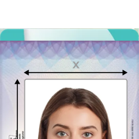
dowodu osobistego, dlatego nie trzeba wykonywać fotografii po raz
kolejny – możesz wykorzystać je w kilku różnych
dokumentach. Paszport jest niezbędny podczas podróżowania,
dlatego nie należy odkładać wyrobienia tego dokumentu na ostatnią
chwilę. Bez paszportu nie będziesz w stanie przekroczyć niektórych
granic państw.
Posiadanie dokumentu paszportowego może także znacznie
usprawnić proces identyfikacji, np. w czasie odprawy na lotnisku.
Poza tym,
fotografia do dokumentu paszportowego
jest niezbędnym
elementem podczas składania wniosku o wydanie paszportu po raz
pierwszy, ale również przy wymianie dokumentu ze względu na
upływający termin ważności.
Gdzie złożyć wniosek o paszport w Łodzi?
Wniosek o wydanie paszportu w Łodzi można złożyć w oddziale
paszportowym mieszczącym się przy ul. Traugutta 25 w budynku
Łódzkiego Urzędu Wojewódzkiego
.
Zdjęcie do prawa jazdy w Łodzi
By jak najszybciej otrzymać gotowe prawo jazdy należy wykonać
zdjęcie spełniające określone wymagania.
Fotografia do dokumentu