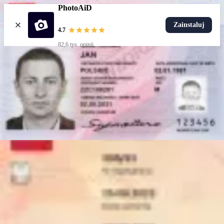
PhotoAiD
Zainstaluj
4.7
82,6 tys. opinii
Wgraj zdjęcie
Popularne dokumenty
Zdjęcie do dowodu
Popularne
Zdjęcie do paszportu
Zdjęcie do dowodu dziecka
Zdjęcie do legitymacji studenckiej
Zdjęcie do mLegitymacji
Popularne
Zdjęcie do dowodu
Wybierz dokument
Jak to działa
Jak zrobić zdjęcie
Weryfikacja AI i eksperta
Nasza gwarancja
Dostawa