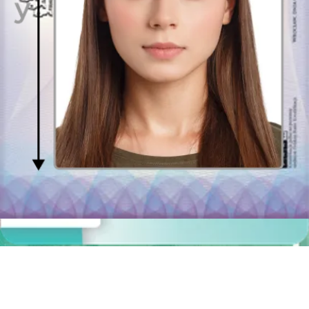
prawa jazdy
powinna być dokładnie taka, jak do paszportu i
dowodu osobistego – biometryczne, o wymiarach 35x45 mm.
Na zdjęciu Twoja twarz powinna pozostać odsłonięta, by
identyfikacja osoby prowadzącej pojazd nie stanowiła dla służb
drogowych żadnego problemu. Fotografia potrzebna Ci jest podczas
wyrabiania prawa jazdy po raz pierwszy lub kiedy konieczna będzie
wymiana dokumentu ze względu na upływający termin ważności.
Gdzie złożyć wniosek o wydanie prawa jazdy w Łodzi?
Wniosek o wydanie prawa jazdy w Łodzi składa się w lokalizacji:
Wydział Praw Jazdy i Rejestracji Pojazdów
Departament Obsługi i Administracji
Urzędu Miasta Łodzi
Ul. Smugowa 26a i 30/32, piętro I
91-433 Łódź
Kontakt: 42 638 44 44
Zdjęcia do pozostałych dokumentów
W Łodzi można wyrobić fotografie do dokumentów innych niż
prawo jazdy, paszport oraz dowód osobisty. Często zdarza się tak,
że studenci lub uczniowie muszą posiadać aktualną fotografię do