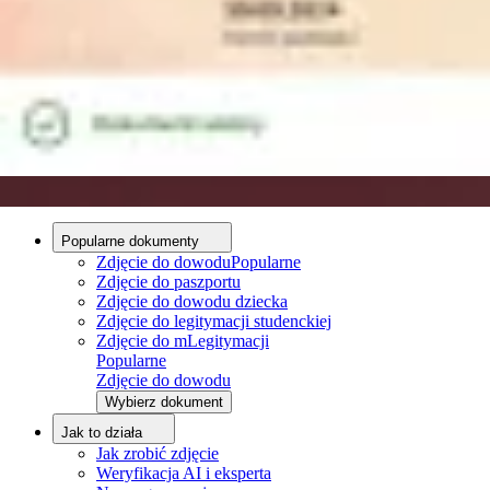
Porady
Zdjęcie do dowodu - wymagania
Zdjęcie do dowodu - aplikacja
Zdjęcie do dowodu i paszportu - różnice
O nas
O nas
Proces edycji
Zespół redakcyjny
Kontakt
Popularne dokumenty
Zdjęcie do dowodu
Popularne
Zdjęcie do paszportu
Zdjęcie do dowodu dziecka
Zdjęcie do legitymacji studenckiej
Zdjęcie do mLegitymacji
Popularne
Zdjęcie do dowodu
Wybierz dokument
Jak to działa
Jak zrobić zdjęcie
Weryfikacja AI i eksperta
Wgraj zdjęcie