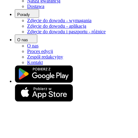
Nasza gwarancja
Strona główna
Dostawa
Zdjęcie do dowodu
Porady
Zdjęcie do dokumentów Łódź
Zdjęcie do dowodu - wymagania
Zdjęcie do dowodu - aplikacja
Zdjęcia do dokumentów Łódź
Zdjęcie do dowodu i paszportu - różnice
Górna, Bałuty, Traugutta i in.
O nas
O nas
[ceny]
Proces edycji
Zespół redakcyjny
Kontakt
Przygotuj perfekcyjne zdjęcie do
dokumentów z gwarancją akceptacji!