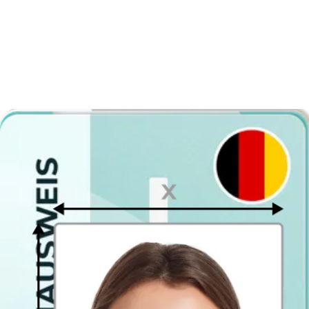
Letzte Aktualisierung
:
4.2.2024
Geschrieben von
Kennetha Brett
Haben Sie schon mal von einem Visum
gehört?
Möchten Sie ins Ausland reisen, aber Ihr Reisepass oder
Personalausweis reicht nicht aus? Ein Vietnamesische
Visum
ist ein
offizielles Dokument, das es uns erlaubt, in
Länder
reisen, die
keinen
Personalauswei
oder
Reisepass
akzeptieren. Visa-
Fotografie ist eines der wichtigsten Elemente, die Sie beachten
müssen, so dass Sie alle
Anforderungen
erfüllen müssen, die von
dem Land, das Sie besuchen möchten, verlangt werden.
Vietnamesisches Visum Voraussetzungen
Wenn Sie diese
Anforderungen
beachten, werden Sie nicht sehen,
dass Ihr Visum abgelehnt wird.
Das Fotografie muss farbig sein