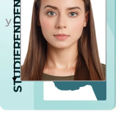
Der
Hintergrund
hinter Ihrem Rücken sollte so klar und
einheitlich wie möglich sein
Die Augen müssen auf die Kamera gerichtet sein und
Kleidung
, die den Kopf bedeckt, ist nicht erlaubt
Kein Gesichtsausdruck sollte auf dem Fotografie erscheinen,
die Augen sollten offen und der Mund geschlossen sein.
Sonnenbrillen sind nicht erlaubt, aber im Falle einer
Kurzsichtigkeit müssen sie klar sein, um die Iris zu zeigen.
Diese Maßnahmen gelten auch für
Kinder
.
Neue Methoden, um das Foto für das
Visum zu bekommen
Gelten diese Merkmale für alle
Länder
? Leider nein, der
Visumantragsteller muss sich beim Konsulat oder der Botschaft
seines Landes erkundigen, er kann dies per Telefon oder Computer
tun. Die auszufüllenden Formulare sind für jedes Land ähnlich, aber
für das Fotografie sind die Anforderungen unterschiedlich. Wenn
Sie in Berlin, München oder Hamburg leben, benötigen Sie einen
professionellen Fotografen, aber keine Sorge, denn ab heute können
Sie unsere Anwendung nutzen, um ein Bild aufzunehmen und in ein
digitales Format zu konvertieren.