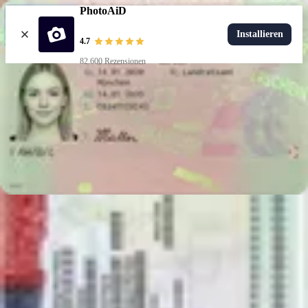
PhotoAiD
Installieren
4.7
82.600 Rezensionen
Foto hochladen
Beliebte Dokumente
Führerschein
Populärste
Krankenkassenkarte
Foto-35x45-mm
US-Visum
Populärste
Führerschein
Wähle ein Dokument aus
Wie es funktioniert
Wie man ein Foto macht
KI- und Expertenüberprüfung
Garantie
Lieferung