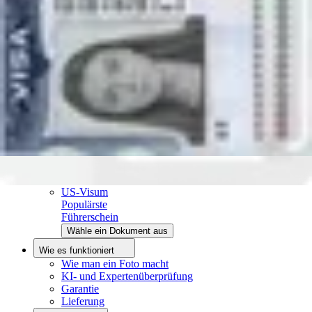
Ressourcen
Biometrisches Passbild Schablone
Passfoto mit iPhone
Passfoto mit Handy
Über uns
Über uns
Redaktionsprozess
Redaktionsteam
Kontakt
Beliebte Dokumente
Führerschein
Populärste
Krankenkassenkarte
Foto-35x45-mm
US-Visum
Populärste
Führerschein
Wähle ein Dokument aus
Wie es funktioniert
Wie man ein Foto macht
KI- und Expertenüberprüfung
Garantie
Lieferung
Foto hochladen