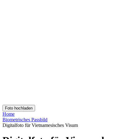
Kontakt
Hol dir die App!
Lade dir die kostenlose App herunter. Für iOS und Android.
Hol dir die App!
Lade dir die kostenlose App herunter. Für iOS und Android.
Passport Photo Online
Powered by PhotoAiD®
Datenschutzbestimmungen
AGB