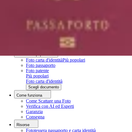
Fototessera passaporto e carta identità
Come fare una fototessera con il cellulare
Fototessera fai da te
Chi siamo
Chi siamo
Processo Editoriale
Team Editoriale
Contatti
Documenti popolari
Foto carta d'identità
Più popolari
Foto passaporto
Foto patente
Più popolari
Foto carta d'identità
Scegli documento
Come funziona
Come Scattare una Foto
Verifica con AI ed Esperti
Garanzia
Consegna
Risorse
Fototessera passaporto e carta identità
Carica foto