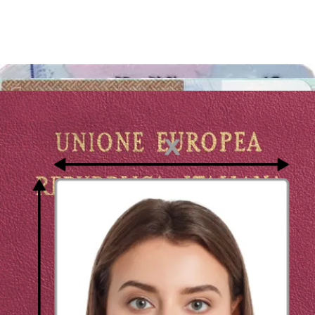
bisogno!
Fototessera a Palermo? - veloce,
economico e semplice
Quando la tua foto è pronta, dopo il pagamento, puoi scaricarla. Ti
consigliamo vivamente di scaricare il modello di fototessera 4x6
pollici o 10x15 cm e di stamparlo come formato standard cartolina.
In questo modo, otterrai 4 fototessere al prezzo di una stampa!
Solitamente costano circa 1 euro e 50, e puoi farle stampare in quasi
tutti i punti di stampa fotografica!
La tua foto sarà pronta per essere scaricata dopo il completamento
della transazione. Ti consigliamo vivamente di scaricare il formato
della fototessera 4x6 pollici e di stamparlo come una fotografia
formato cartolina. In questo modo, otterrai 4 fototessere al prezzo di
una foto stampata da 15x10cm! Risparmia tempo e denaro! Utilizza
il nostro generatore di foto e ottieni la tua fototessera in un batter
d'occhio.
Ovunque tu sia (a casa tua a Palermo, al centro commerciale, al
parco, in piazza, o allo stadio) puoi fare la tua fototessera per la carta
d’identità online!