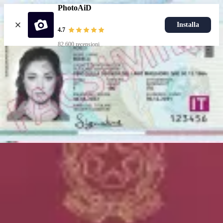
PhotoAiD
Installa
4.7
82.600 recensioni
Carica foto
Documenti popolari
Foto carta d'identità
Più popolari
Foto passaporto
Foto patente
Più popolari
Foto carta d'identità
Scegli documento
Come funziona
Come Scattare una Foto
Verifica con AI ed Esperti
Garanzia
Consegna
Risorse