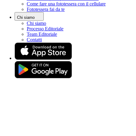
Come fare una fototessera con il cellulare
Home
Fototessera fai da te
Foto per carta d'identità
Fototessera a Palermo
Chi siamo
Chi siamo
Dove fare una fototessera a
Processo Editoriale
Team Editoriale
Palermo vicino a me
Contatti
Ti trovi a Palermo e non sai dove o come scattare
una fototessera di alta qualità? Questa guida
completa risponderà a tutte le tue domande.