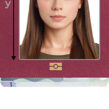
Dove fare le fototessere a Palermo?
Come fare una fototessera online?
Stai ancora pensando di cercare una cabina per fototessere o uno
studio professionale per la tua fototessera per la carta d’identità ?
Sappiamo che i requisiti sono molti e possono spaventare, ma siamo
qui apposta per aiutarti. Se segui le nostre linee guida per una
fotografia perfetta, non devi preoccuparti di tutto il resto. Il nostro
servizio offre la rimozione dello sfondo, il ritaglio della foto nelle
dimensioni corrette e una accettazione garantita al 100%.
La nostra cabina fotografica digitale e otterrai una fotografia che
soddisfa le direttive ufficiali senza stress e in poco tempo. Nelle
cabine per fototessere tradizionali dei supermercati o delle stazioni
ferroviarie hai a disposizione solamente 3 scatti e nessuna garanzia
di accettazione al 100% della foto. Se la tua fototessera per la carta
d’identità non soddisfa tutte le direttive non sarà accettata e questo
rallenta tutta la procedura per conseguire la carta d'identità.
Con la nostra macchinetta digitale è tutto più facile! Puoi fare tutte le
foto che vuoi e scegliere quella che preferisci. Non dovrai uscire di
casa, ma puoi fare la fotografia comodamente da casa tua. Infine, il
nostro servizio controllerà la tua foto e la adeguerà alle direttive.