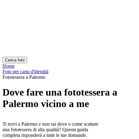
Risorse
Chi siamo
Documenti popolari
Foto carta d'identità
Foto passaporto
Foto patente
Come funziona
Come Scattare una Foto
Verifica con AI ed Esperti
Garanzia
Consegna
Risorse
Fototessera passaporto e carta identità
Come fare una fototessera con il cellulare
Fototessera fai da te
Chi siamo
Chi siamo
Processo Editoriale
Team Editoriale
Contatti
Scarica l'app!
Scarica l'app per iOS o Android gratuitamente.