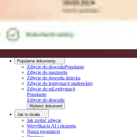
Porady
Zdjęcie do dowodu - wymagania
Zdjęcie do dowodu - aplikacja
Zdjęcie do dowodu i paszportu - różnice
O nas
O nas
Proces edycji
Zespół redakcyjny
Kontakt
Popularne dokumenty
Zdjęcie do dowodu
Popularne
Zdjęcie do paszportu
Zdjęcie do dowodu dziecka
Zdjęcie do legitymacji studenckiej
Zdjęcie do mLegitymacji
Popularne
Zdjęcie do dowodu
Wybierz dokument
Jak to działa
Jak zrobić zdjęcie
Weryfikacja AI i eksperta
Nasza gwarancja
Dostawa