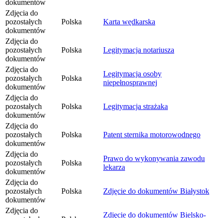
dokumentów
Zdjęcia do
pozostałych
Polska
Karta wędkarska
dokumentów
Zdjęcia do
pozostałych
Polska
Legitymacja notariusza
dokumentów
Zdjęcia do
Legitymacja osoby
pozostałych
Polska
niepełnosprawnej
dokumentów
Zdjęcia do
pozostałych
Polska
Legitymacja strażaka
dokumentów
Zdjęcia do
pozostałych
Polska
Patent sternika motorowodnego
dokumentów
Zdjęcia do
Prawo do wykonywania zawodu
pozostałych
Polska
lekarza
dokumentów
Zdjęcia do
pozostałych
Polska
Zdjęcie do dokumentów Białystok
dokumentów
Zdjęcia do
Zdjęcie do dokumentów Bielsko-