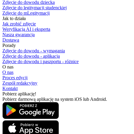
Zdjęcie do dowodu dziecka
Zdjęcie do legitymacji studenckiej
Zdjęcie do mLegitymacji
Jak to działa
Jak zrobić zdjęcie
Weryfikacja AI i eksperta
Nasza gwarancja
Dostawa
Porady
Zdjęcie do dowodu - wymagania
Zdjęcie do dowodu - aplikacja
Zdjęcie do dowodu i paszportu - różnice
O nas
O nas
Proces edycji
Zespół redakcyjny
Kontakt
Pobierz aplikację!
Pobierz darmową aplikację na system iOS lub Android.