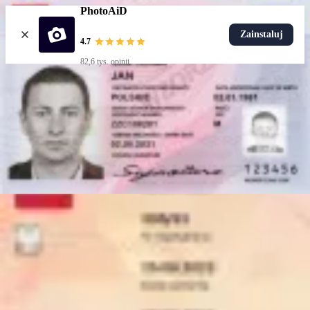
PhotoAiD
Zainstaluj
4.7
82,6 tys. opinii
Popularne dokumenty
Zdjęcie do dowodu
Popularne
Zdjęcie do paszportu
Zdjęcie do dowodu dziecka
Zdjęcie do legitymacji studenckiej
Zdjęcie do mLegitymacji
Popularne
Zdjęcie do dowodu
Wybierz dokument
Jak to działa
Jak zrobić zdjęcie
Weryfikacja AI i eksperta
Nasza gwarancja
Dostawa