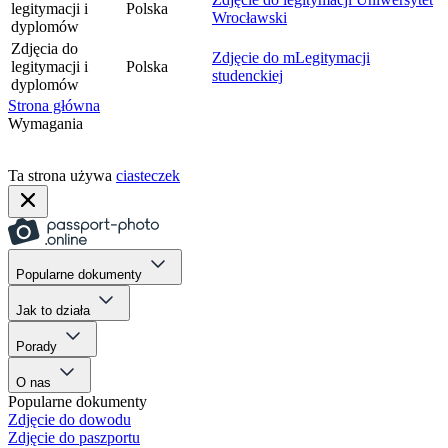
legitymacji i
Polska
Wrocławski
dyplomów
Zdjęcia do
Zdjęcie do mLegitymacji
legitymacji i
Polska
studenckiej
dyplomów
Strona główna
Wymagania
Ta strona używa
ciasteczek
Popularne dokumenty
Jak to działa
Porady
O nas
Popularne dokumenty
Zdjęcie do dowodu
Zdjęcie do paszportu