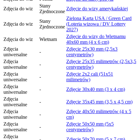
Stany
Zdjęcia do wiz
Zdjęcie do wizy amerykańskiej
Zjednoczone
Zielona Karta USA / Green Card
Stany
Zdjęcia do wiz
(Loteria wizowa / DV Lottery
Zjednoczone
2027)
Zdjęcie do wizy do Wietnamu
Zdjęcia do wiz
Wietnam
40x60 mm (4 x 6 cm)
Zdjęcia
Zdjęcie 25x30 mm (2,5x3
-
uniwersalne
centymetrów)
Zdjęcia
Zdjęcie 25x35 milimetrów (2,5x3,5
-
uniwersalne
centymetrów)
Zdjęcia
Zdjęcie 2x2 cali (51x51
-
uniwersalne
milimetrów)
Zdjęcia
-
Zdjęcie 30x40 mm (3 x 4 cm)
uniwersalne
Zdjęcia
-
Zdjęcie 35x45 mm (3,5 x 4,5 cm)
uniwersalne
Zdjęcia
Zdjęcie 40x50 milimetrów (4 x 5
-
uniwersalne
cm)
Zdjęcia
Zdjęcie 50x50 mm (5x5
-
uniwersalne
centymetrów)
Zdjęcia
-
Zdjęcie 50x70 mm (5 x 7 cm)