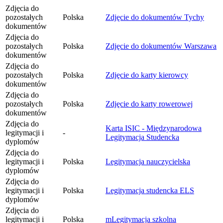
Zdjęcia do
pozostałych
Polska
Zdjęcie do dokumentów Tychy
dokumentów
Zdjęcia do
pozostałych
Polska
Zdjęcie do dokumentów Warszawa
dokumentów
Zdjęcia do
pozostałych
Polska
Zdjęcie do karty kierowcy
dokumentów
Zdjęcia do
pozostałych
Polska
Zdjęcie do karty rowerowej
dokumentów
Zdjęcia do
Karta ISIC - Międzynarodowa
legitymacji i
-
Legitymacja Studencka
dyplomów
Zdjęcia do
legitymacji i
Polska
Legitymacja nauczycielska
dyplomów
Zdjęcia do
legitymacji i
Polska
Legitymacja studencka ELS
dyplomów
Zdjęcia do
legitymacji i
Polska
mLegitymacja szkolna