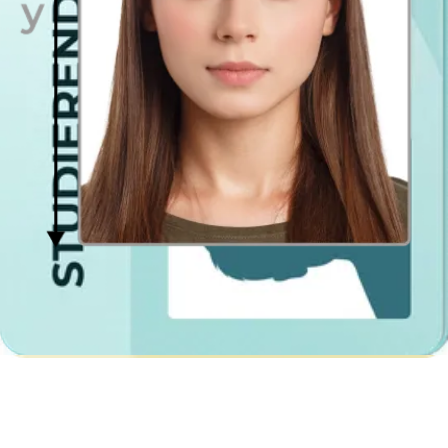
der erforderlichen Größe, das Sie für Ihren digitalen Spielerpass
verwenden können!
Fußball Spielerfoto Foto-App für Android und
iPhone
Unsere Anwendung kann auf fast allen Geräten heruntergeladen
werden, die entweder Zugang zum
Android Google Play Store
oder zum iOS App Store
haben. Laden Sie die App über diese
Stores herunter und Sie werden keine Probleme haben ein
Spielerfoto zu machen.
Dieser Foto-Tool ist die beste Option, um Spielerfotos
und Brustbilder für den Berliner Fußball Verband
oder andere Fußballvereine zu machen?
Ja, genau! Hier zeigen wir Ihnen noch einmal alle Vorteile:
Zeit und Geld
- Dank unserer App müssen Sie nicht zu einem
professionellen Fotografen gehen und können sowohl Zeit als auch
Geld sparen. Außerdem müssen Sie keine Zeit damit verschwenden
alle Spieler aus der Mannschaft zusammen zu bekommen, denn mit
unserer App kann man das Spielerfoto ganz einfach alleine oder zu
zweit machen!