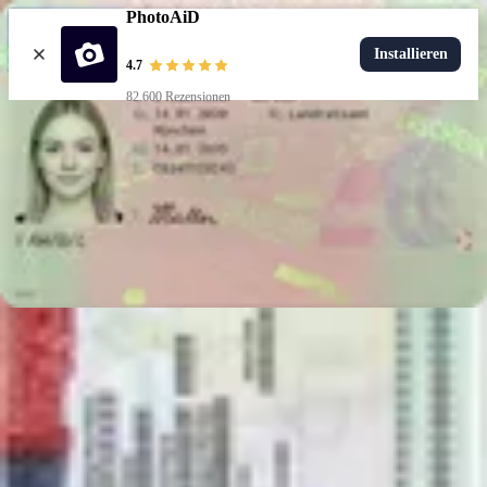
PhotoAiD
Installieren
4.7
82.600 Rezensionen
Foto hochladen
Beliebte Dokumente
Führerschein
Populärste
Krankenkassenkarte
Foto-35x45-mm
US-Visum
Populärste
Führerschein
Wähle ein Dokument aus
Wie es funktioniert
Wie man ein Foto macht
KI- und Expertenüberprüfung
Garantie
Lieferung