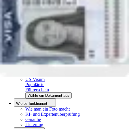
Ressourcen
Biometrisches Passbild Schablone
Passfoto mit iPhone
Passfoto mit Handy
Über uns
Über uns
Redaktionsprozess
Redaktionsteam
Kontakt
Beliebte Dokumente
Führerschein
Populärste
Krankenkassenkarte
Foto-35x45-mm
US-Visum
Populärste
Führerschein
Wähle ein Dokument aus
Wie es funktioniert
Wie man ein Foto macht
KI- und Expertenüberprüfung
Garantie
Lieferung
Foto hochladen