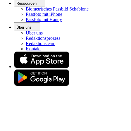
Ressourcen
Home
Biometrisches Passbild Schablone
Biometrisches Passbild
Passfoto mit iPhone
Spielerfoto / Brustbild
Passfoto mit Handy
Professionelles Spielerfoto zu
Über uns
Über uns
Hause
Redaktionsprozess
Redaktionsteam
Kontakt
Erhalte dein perfektes biometrisches Foto mit Akzeptanzgarantie
Ziehen Sie Ihr Foto hierher
oder
Foto hochladen
Foto machen
Foto aufnehmen oder hochladen