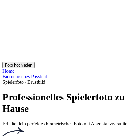
Lade dir die kostenlose App herunter. Für iOS und Android.
Hol dir die App!
Lade dir die kostenlose App herunter. Für iOS und Android.
Passport Photo Online
Powered by PhotoAiD®
Datenschutzbestimmungen
AGB
Privacy Center