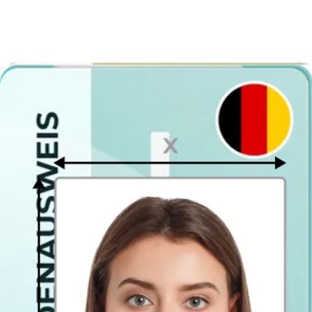
Vermeiden Sie unscharfe, verpixelte oder beschädigte Bilder. Die
Auflösung des Brustbilds muss mindestens 150 dpi betragen.
Gesichtsausdrücke
Ein weiterer häufiger Fehler sind Gesichtsausdrücke. Sie sollten es
vermeiden, auf dem Spielerfoto Grimassen zu schneiden oder
übertriebene Gesichtsausdrücke zu machen. Halten Sie ihren
Gesichtsausdruck neutral.
Sie schauen nicht in die Kamera
Was bedeutet das? Ihr Foto wird nicht akzeptiert, wenn Sie nicht
geradeaus in die Kamera schauen. Halten Sie Ihren Blick also nach
vorne in die Kamera.
Spielerfoto / Brustbild-Tool
Alles, was Sie tun müssen, ist, die
Anforderungen an ein BFV
Spielerfoto / Brustbild
zu lesen und unseren Foto-Validator die
Arbeit machen zu lassen. Unser Tool wird die Größe des Fotos auf
die erforderliche Größe ändern und den Hintergrund komplett
entfernen, sodass er weiß wird. Das Ergebnis ist ein perfektes
Spielerfoto mit einem zentrierten Kopf, weißem Hintergrund und