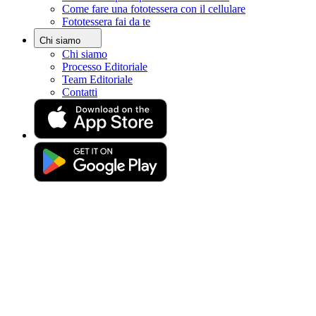
Come fare una fototessera con il cellulare
Home
Fototessera fai da te
Foto per carta d'identità
Fototessera a Genova
Chi siamo
Chi siamo
Fototessera a Genova: Come
Processo Editoriale
Team Editoriale
Trovarla Vicino a Me
Contatti
Facilmente
Ti trovi a Genova e non sai dove o come scattare
una fototessera di alta qualità? Questa guida
completa risponderà a tutte le tue domande.