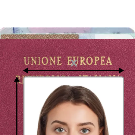
facendo avrai a disposizione quattro foto al costo di 1 euro e 50
circa.
Come puoi vedere grazie alla nostra applicazione ed al sito puoi
creare le tue fototessere molto velocemente, in qualsiasi giorno ed
orario, scattando la fotografie nel punto di Genova che ti fa più
comodo, senza dover cercare le cabine per fototessere o prendere
appuntamento dal fotografo professionista!
Dove scattare le fototessere a Genova?
Come fare una fototessera online?
Spesso quando abbiamo bisogno di una fototessera, lo studio
fotografico o la cabina possono rappresentare le prime soluzioni che
vengono in mente. Ma vogliamo ricordarti che la tecnologia ha fatto
molti progressi negli ultimi anni e non servono particolari
competenze per creare da soli una
fototessera che soddisfi tutti i
requisiti
.
Puoi fare tutto da casa in pochi click e noi ti seguiamo in tutti i
passaggi! Fai riferimento alla nostra cabina per fototessere digitale,
cerca di rispettare le nostre indicazioni sull’abbigliamento,
illuminazione ed altri punti di cui ti abbiamo parlato, mentre noi ci