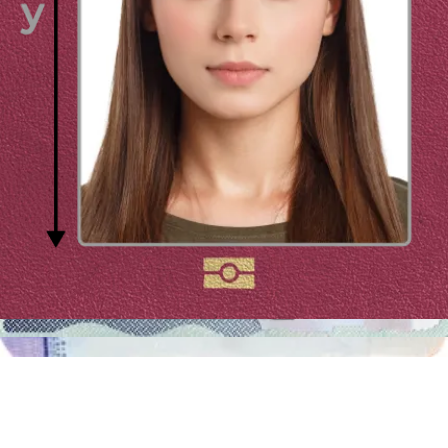
occupiamo di perfezionare tutti i dettagli in modo tale che la tua
fototessera soddisfi tutte le direttive ufficiali.
Fototessere per documenti a Genova
A Genova esistono ancora diverse macchinette per fototessere in cui
potresti andare se preferisci ricorrere ai metodi più classici per
conseguire la tua fototessera. Le trovi soprattutto nei punti in cui si
hanno i maggiori passaggi di flussi di persone, come i grandi
magazzini o le stazioni dei treni. S
enz’ombra di dubbio anche in una cabina puoi creare una fototessera
a seconda del documento di cui devi fare domanda ma non
dimenticare che non tutte le cabine ti mettono a conoscenza di tutte
le direttive che deve avere la fototessera per la carta d’identità
affinché possa essere accettata dagli appositi uffici.
Verifica che il tuo scatto soddisfi tutte le direttive rileggendo i
suggerimenti che ti abbiamo presentato prima. Ricorda che creare
una fototessera che non rispecchi le condizioni necessarie in una
cabina per fototessere a Genova è un errore che potrebbe costarti
caro!
Dove stampare fototessere a Genova?