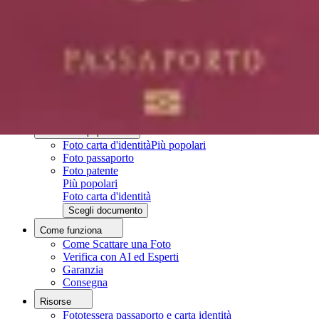
Fototessera passaporto e carta identità
Come fare una fototessera con il cellulare
Fototessera fai da te
Chi siamo
Chi siamo
Processo Editoriale
Team Editoriale
Contatti
Documenti popolari
Foto carta d'identità
Più popolari
Foto passaporto
Foto patente
Più popolari
Foto carta d'identità
Scegli documento
Come funziona
Come Scattare una Foto
Verifica con AI ed Esperti
Garanzia
Consegna
Risorse
Fototessera passaporto e carta identità
Carica foto