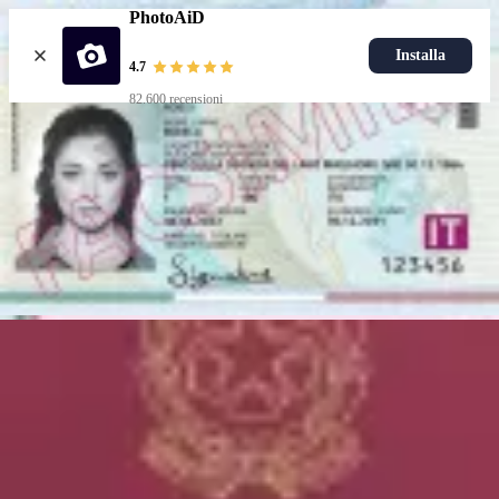
PhotoAiD
Installa
4.7
82.600 recensioni
Carica foto
Documenti popolari
Foto carta d'identità
Più popolari
Foto passaporto
Foto patente
Più popolari
Foto carta d'identità
Scegli documento
Come funziona
Come Scattare una Foto
Verifica con AI ed Esperti
Garanzia
Consegna
Risorse