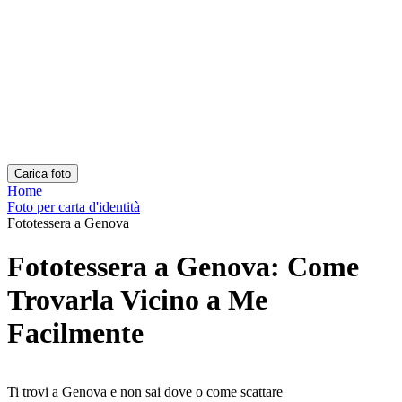
Documenti popolari
Come funziona
Risorse
Chi siamo
Documenti popolari
Foto carta d'identità
Foto passaporto
Foto patente
Come funziona
Come Scattare una Foto
Verifica con AI ed Esperti
Garanzia
Consegna
Risorse
Fototessera passaporto e carta identità
Come fare una fototessera con il cellulare
Fototessera fai da te
Chi siamo
Chi siamo
Processo Editoriale
Team Editoriale
Contatti