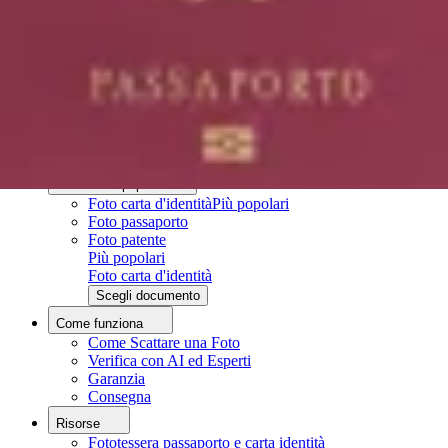
Fototessera passaporto e carta identità
Come fare una fototessera con il cellulare
Fototessera fai da te
Chi siamo
Chi siamo
Processo Editoriale
Team Editoriale
Contatti
Documenti popolari
Foto carta d'identità
Più popolari
Foto passaporto
Foto patente
Più popolari
Foto carta d'identità
Scegli documento
Come funziona
Come Scattare una Foto
Verifica con AI ed Esperti
Garanzia
Consegna
Risorse
Fototessera passaporto e carta identità
Carica foto