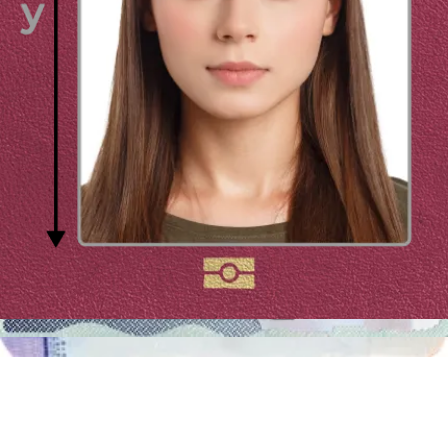
voglia rifare la fotografia un paio di volte per conseguire un
bell'aspetto nella foto (per es., si può voler rifare i capelli, mettersi in
posa diversamente o perfezionare il trucco). La macchinetta
automatica per fototessere digitale di Passport Photo Online ti
consente di fare la fotografia ovunque e in qualsiasi momento! Puoi
scattare la fotografia a casa, in un parco o anche in un supermercato!
La nostra app per fototessere per la carta d’identità rimuoverà lo
sfondo e inoltre la ridimensionerà, ritaglierà, centrerà e controllerà se
l'illuminazione è uniforme e se il tuo viso non è oscurato da oggetti o
capelli. Per es., è un errore comune avere le sopracciglia oscurate
dalla frangia, tuttavia, se usi il nostro meccanismo per fototessere
non hai nulla di cui preoccuparti! Passport Photo Online è uno
strumento di validazione di fototessere
, cancella lo sfondo e ritaglia
la foto - tutto in uno!
Fototessere per documenti a Trento
Se sei un tradizionalista e preferisci fare una fototessera in una delle
tradizionali macchinette automatiche, puoi trovarne senza sforzo una
a Trento. Le cabine per fototessere a Trento si trovano per lo più
all'interno degli uffici postali, delle stazioni e dei grandi centri
commerciali. Le fotografie scattate in una cabina possono essere
usate per molti documenti italiani, per esempi come
foto per
passaporto
,
foto per patente di guida
e
foto per visto USA
. Tuttavia,
non tutte le macchinette per fototessere di Trento ti forniranno le