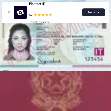
PhotoAiD
Installa
4.7
82.600 recensioni
Carica foto
Documenti popolari
Foto carta d'identità
Più popolari
Foto passaporto
Foto patente
Più popolari
Foto carta d'identità
Scegli documento
Come funziona
Come Scattare una Foto
Verifica con AI ed Esperti
Garanzia
Consegna
Risorse