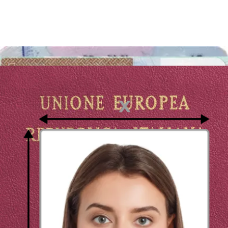
Trento, al parco o in piazza, allo stadio o al centro commerciale)
puoi fare la tua fototessera per la carta d’identità online!
Dove scattare le fototessere a Trento?
Come fare una fototessera online?
Solitamente, il nostro primo pensiero quando abbiamo bisogno di
una fototessera per la carta d’identità è cercare una macchinetta
automatica o uno studio fotografico. Ma per fare una fototessera non
serve una laurea - solamente una serie di direttive riguardanti la
dimensione, lo sfondo, l'illuminazione e l'abbigliamento. Ciò
significa che non hai bisogno dell'aiuto di un fotografo per ottenere
una fototessera impeccabile. Puoi semplicemente utilizzare una
cabina digitale che aggiusterà la tua fototessera per la carta d’identità
per soddisfare i requisiti ufficiali. Le cabine digitali sono molto più
comode delle macchinette per fototessere tradizionali situate, ad
esempio, nelle stazioni ferroviarie o supermercati. Passport Photo
Online non è solo una soluzione più economica e che fa risparmiare
tempo, ma ti consente anche di fare tutte le foto che vuoi. In una
cabina fotografica può accadere che nello scatto per cui hai pagato
tu abbia gli occhi chiusi o non guardi direttamente nell'obiettivo
della macchina fotografica. Prima di tutto, una fotografia del genere
non verrà accettata all'ufficio, ed è inoltre comprensibile che si