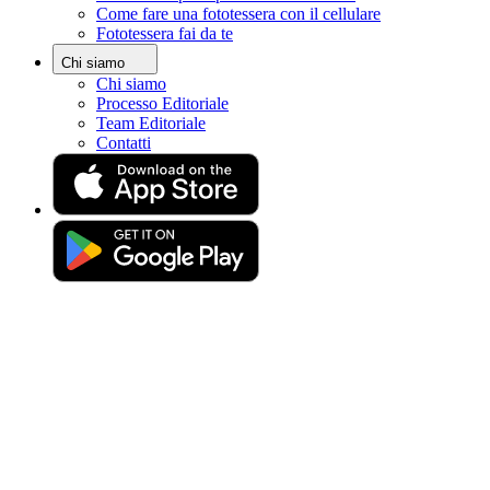
Come fare una fototessera con il cellulare
Home
Fototessera fai da te
Foto per carta d'identità
Fototessera a Trento
Chi siamo
Chi siamo
Fototessera Trento: guida per
Processo Editoriale
Team Editoriale
trovare un servizio vicino a me
Contatti
Ottieni la tua foto biometrica perfetta (con garanzia di accettazione)
Trascina e rilascia la tua foto
o
Carica una foto
Scatta foto
Scatta o carica una foto