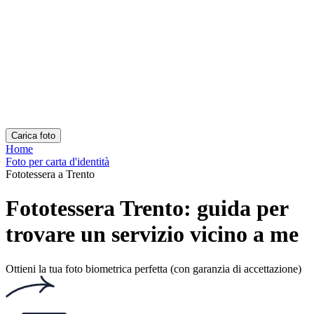
Documenti popolari
Come funziona
Risorse
Chi siamo
Documenti popolari
Foto carta d'identità
Foto passaporto
Foto patente
Come funziona
Come Scattare una Foto
Verifica con AI ed Esperti
Garanzia
Consegna
Risorse
Fototessera passaporto e carta identità
Come fare una fototessera con il cellulare
Fototessera fai da te