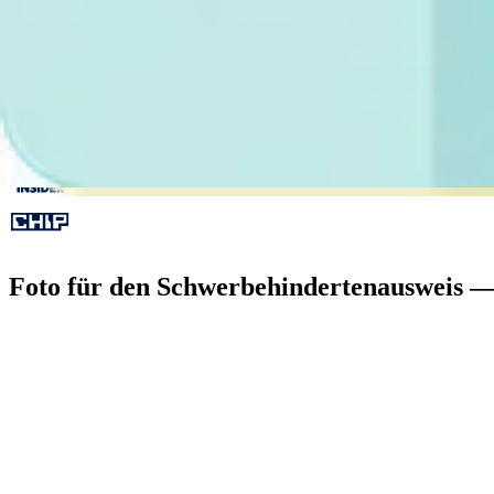
Foto für den Schwerbehindertenausweis 